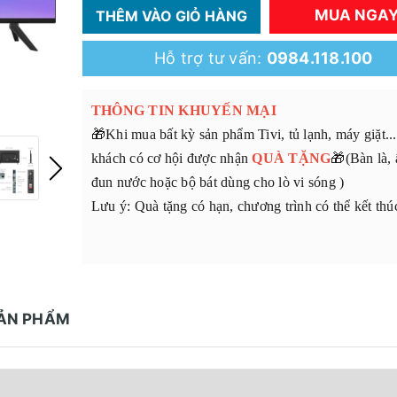
MUA NGA
THÊM VÀO GIỎ HÀNG
Hỗ trợ tư vấn:
0984.118.100
THÔNG TIN KHUYẾN MẠI
🎁Khi mua bất kỳ sản phẩm Tivi, tủ lạnh, máy giặt..
khách có cơ hội được nhận
QUÀ TẶNG
🎁(Bàn là,
đun nước hoặc bộ bát dùng cho lò vi sóng )
Lưu ý: Quà tặng có hạn, chương trình có thể kết th
SẢN PHẨM