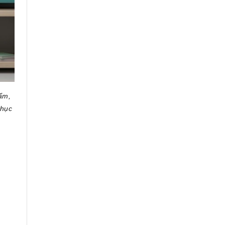
hẩm,
phục