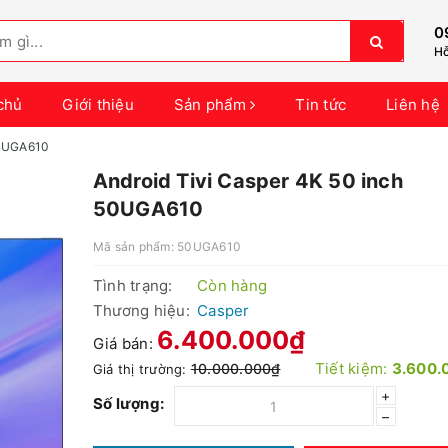
0
Hỗ
chủ
Giới thiệu
Sản phẩm
Tin tức
Liên hệ
50UGA610
Android Tivi Casper 4K 50 inch
50UGA610
Mã sản phẩm:
50UGA610
Tình trạng:
Còn hàng
Thương hiệu:
Casper
6.400.000₫
Giá bán:
Tiết kiệm:
3.600.
10.000.000₫
Giá thị trường:
+
Số lượng:
–