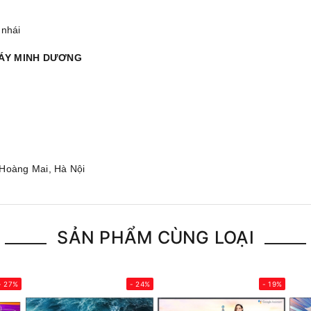
 nhái
MÁY MINH DƯƠNG
 Hoàng Mai, Hà Nội
SẢN PHẨM CÙNG LOẠI
- 27%
- 24%
- 19%