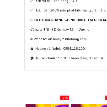
✅ Dịch vụ sau bán hàng: 24/7
✅ Hoàn tiền 200% nếu phát hiện hàng giả, hàng
LIÊN HỆ MUA HÀNG CHÍNH HÃNG TẠI ĐIỆN 
Công ty TNHH Điện máy Minh Dương
🌐 Website: dienmayminhduong.com
☎️ Hotline (đt/zalo): 0984.118.100
🏠 Trụ sở chính : Số 1C Thanh Đàm, Thanh Trì,
- 37%