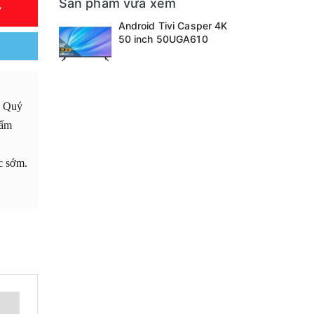
Sản phẩm vừa xem
Y
Android Tivi Casper 4K
50 inch 50UGA610
. Quý
 ấm
úc sớm.