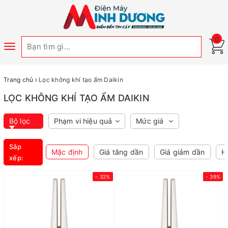
0
Toggle
navigation
Trang chủ
Lọc không khí tạo ẩm Daikin
LỌC KHÔNG KHÍ TẠO ẨM DAIKIN
Bộ lọc
Phạm vi hiệu quả
Mức giá
Sắp
Mặc định
Giá tăng dần
Giá giảm dần
H
xếp:
- 32%
- 39%