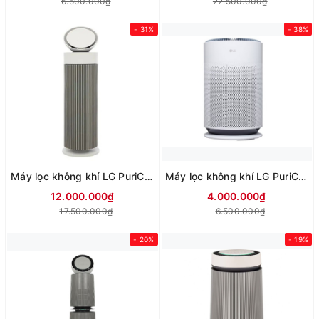
6.500.000₫
22.500.000₫
- 31%
- 38%
Máy lọc không khí LG PuriCare Aero Booster AS55GGSY0 55W
Máy lọc không khí LG PuriCare 360 HIT AS60GHBG0
12.000.000₫
4.000.000₫
17.500.000₫
6.500.000₫
- 20%
- 19%