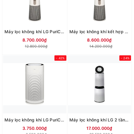
Máy lọc không khí LG PuriCare AeroTower Hit FS15GPBK0.ABAE 40W
Máy lọc không khí kết hợp quạt LG PuriCare AeroTower FS15GPCJ0.ABAE
8.700.000₫
8.600.000₫
12.800.000₫
14.200.000₫
- 42%
- 24%
Máy lọc không khí LG PuriCare™ AeroHit AS35GGW10
Máy lọc không khí LG 2 tầng PuriCare AS10GDWH0.ABAE
3.750.000₫
17.000.000₫