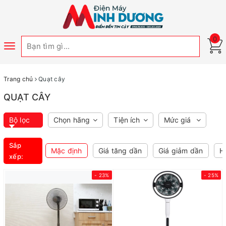
0
Toggle
navigation
Trang chủ
Quạt cây
QUẠT CÂY
Bộ lọc
Chọn hãng
Tiện ích
Mức giá
Sắp
Mặc định
Giá tăng dần
Giá giảm dần
H
xếp:
- 23%
- 25%