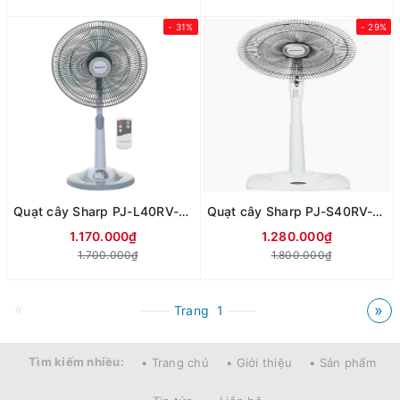
- 31%
- 29%
Quạt cây Sharp PJ-L40RV-LG (Có điều khiển)
Quạt cây Sharp PJ-S40RV-WH (Có điều khiển)
1.170.000₫
1.280.000₫
1.700.000₫
1.800.000₫
«
»
Trang
1
Tìm kiếm nhiều:
• Trang chủ
• Giới thiệu
• Sản phẩm