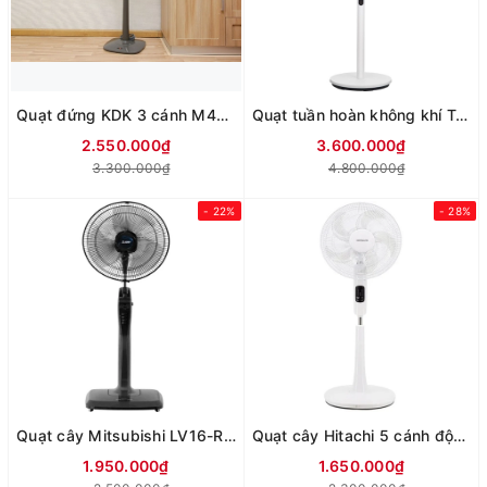
Quạt đứng KDK 3 cánh M40K GY 50W
Quạt tuần hoàn không khí Toshiba F-DSC80XVN(W) (trước 7 cánh - sau 9 cánh)
2.550.000₫
3.600.000₫
3.300.000₫
4.800.000₫
- 22%
- 28%
Quạt cây Mitsubishi LV16-RB CY-GY (xám đậm)
Quạt cây Hitachi 5 cánh động cơ AC LF-A6RCWM
1.950.000₫
1.650.000₫