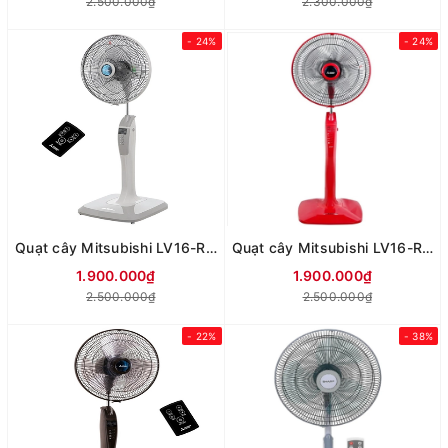
2.500.000₫
2.300.000₫
- 24%
- 24%
Quạt cây Mitsubishi LV16-RB SF-GY (xám nhạt)
Quạt cây Mitsubishi LV16-RB CY-RD (màu đỏ)
1.900.000₫
1.900.000₫
2.500.000₫
2.500.000₫
- 22%
- 38%