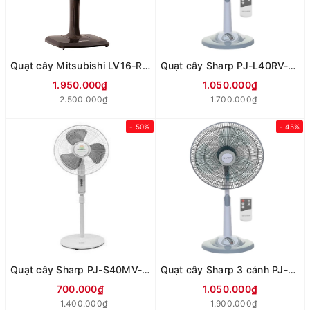
Quạt cây Mitsubishi LV16-RB CY-BW (nâu đậm)
Quạt cây Sharp PJ-L40RV-WH (Có điều khiển)
1.950.000₫
1.050.000₫
2.500.000₫
1.700.000₫
- 50%
- 45%
Quạt cây Sharp PJ-S40MV-LG(Không khiển)
Quạt cây Sharp 3 cánh PJ-L40RV-LG (có khiển)
700.000₫
1.050.000₫
1.400.000₫
1.900.000₫