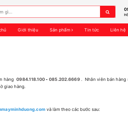
0
Hỗ
chủ
Giới thiệu
Sản phẩm
Tin tức
Liên hệ
án hàng
0984.118.100
-
085.202.6669
. Nhân viên bán hàng 
ờ giao hàng.
ienmayminhduong.com
và làm theo các bước sau: