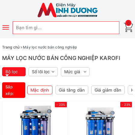
0
Toggle
navigation
Trang chủ
Máy lọc nước bán công nghiệp
MÁY LỌC NƯỚC BÁN CÔNG NGHIỆP KAROFI
Bộ lọc
Số lõi lọc
Mức giá
Sắp
Mặc định
Giá tăng dần
Giá giảm dần
H
xếp:
- 23%
- 23%