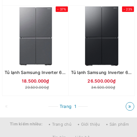
- 37%
- 23%
Tủ lạnh Samsung Inverter 649 lít Multi Door RF59C700ES9/SV
Tủ lạnh Samsung Inverter 648 lít Multi Door RF59C766FB1/SV
18.500.000₫
26.500.000₫
29.500.000₫
34.500.000₫
«
»
Trang
1
Tìm kiếm nhiều:
• Trang chủ
• Giới thiệu
• Sản phẩm