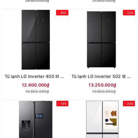
26.500.000₫
21.500.000₫
- 35%
- 32%
Tủ lạnh LG Inverter 400 lít Multi Door F40BG
Tủ lạnh LG Inverter 502 lít Multi Door F50BG
12.600.000₫
13.250.000₫
19.500.000₫
19.500.000₫
- 14%
- 34%