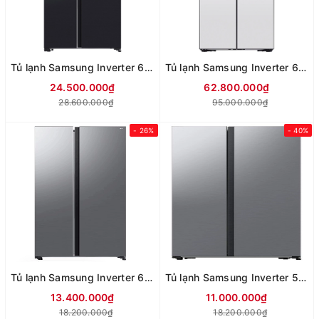
Tủ lạnh Samsung Inverter 615 lít Side By Side AI Home RS90F65D2FSV (Mới 2025)
Tủ lạnh Samsung Inverter 636 lít Multi Door Bespoke RF65DB990012SV
24.500.000₫
62.800.000₫
28.600.000₫
95.000.000₫
- 26%
- 40%
Tủ lạnh Samsung Inverter 655 lít Side By Side RS70F65Q3TSV (Mẫu mới)
Tủ lạnh Samsung Inverter 583 lít Side By Side RS57DG400EM9SV
13.400.000₫
11.000.000₫
18.200.000₫
18.200.000₫