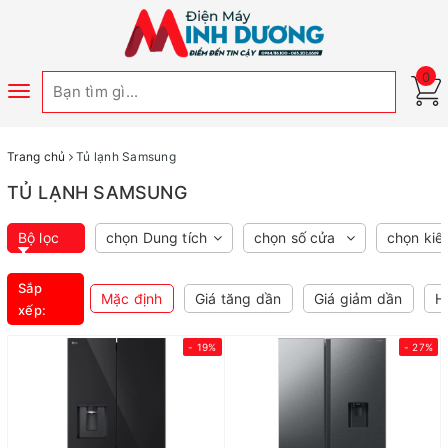
0
Toggle
navigation
Trang chủ
Tủ lạnh Samsung
TỦ LẠNH SAMSUNG
Bộ lọc
chọn Dung tích
chọn số cửa
chọn kiể
Sắp
Mặc định
Giá tăng dần
Giá giảm dần
H
xếp:
- 19%
- 27%