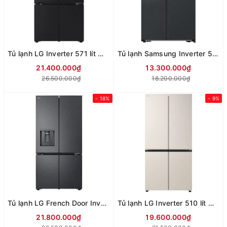
Tủ lạnh LG Inverter 571 lít Multi Door F58BGD
Tủ lạnh Samsung Inverter 578 lít Side By Side RS57DG410EB4SV
21.400.000₫
13.300.000₫
26.500.000₫
18.200.000₫
- 18%
- 9%
Tủ lạnh LG French Door Inverter 607 Lít Multi Door F61BMD
Tủ lạnh LG Inverter 510 lít Multi Door F51EG
21.800.000₫
19.600.000₫