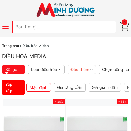
0
Toggle
navigation
Trang chủ
Điều hòa Midea
ĐIỀU HOÀ MEDIA
Bộ lọc
Loại điều hòa
Đặc điểm
Chọn công suấ
Sắp
Mặc định
Giá tăng dần
Giá giảm dần
H
xếp:
- 20%
- 12%