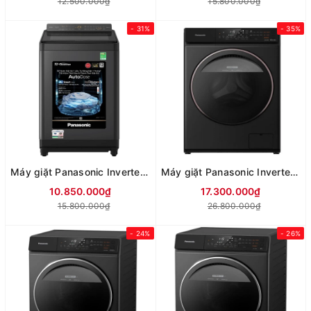
12.500.000₫
15.800.000₫
- 31%
- 35%
Máy giặt Panasonic Inverter lồng đứng 10.5kg NA-FD105W3BV
Máy giặt Panasonic Inverter giặt 10 kg - sấy 6 kg NA-S106FR1PV
10.850.000₫
17.300.000₫
15.800.000₫
26.800.000₫
- 24%
- 26%