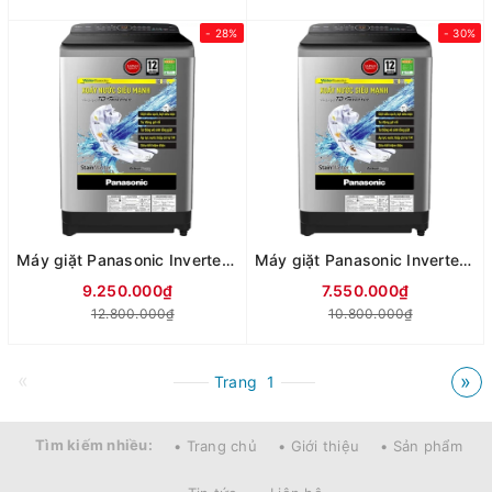
- 28%
- 30%
Máy giặt Panasonic Inverter lồng đứng 11.5 Kg NA-FD11AR1BV
Máy giặt Panasonic Inverter lồng đứng 9.5 kg NA-FD95X1LRV
9.250.000₫
7.550.000₫
12.800.000₫
10.800.000₫
«
»
Trang
1
Tìm kiếm nhiều:
• Trang chủ
• Giới thiệu
• Sản phẩm