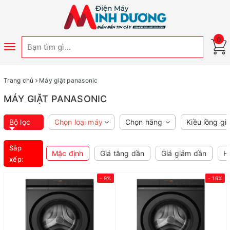
0
Toggle
navigation
Trang chủ
Máy giặt panasonic
MÁY GIẶT PANASONIC
Bộ lọc
Chọn loại máy
Chọn hãng
Kiều lồng giặ
Sắp
Mặc định
Giá tăng dần
Giá giảm dần
H
xếp:
- 9%
- 16%