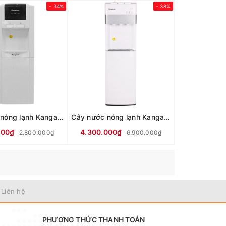
- 34%
- 38%
Cây nước nóng lạnh Kangaroo KG32N
Cây nước nóng lạnh Kangaroo KG56A3
000₫
4.300.000₫
2.800.000₫
6.900.000₫
 Liên hệ
PHƯƠNG THỨC THANH TOÁN