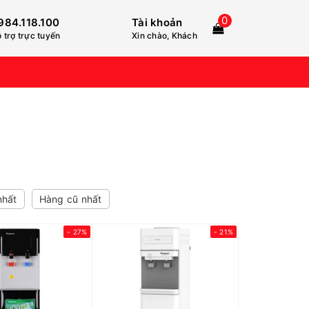
0
984.118.100
Tài khoản
 trợ trực tuyến
Xin chào, Khách
nhất
Hàng cũ nhất
- 27%
- 21%