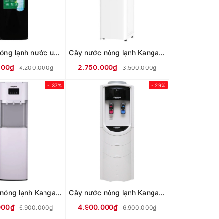
Máy làm nóng lạnh nước uống Kangaroo KG57A3
Cây nước nóng lạnh Kangaroo KG36A2
000₫
2.750.000₫
4.200.000₫
3.500.000₫
- 37%
- 29%
Cây nước nóng lạnh Kangaroo KGWD03B1D
Cây nước nóng lạnh Kangaroo KG46
000₫
4.900.000₫
6.900.000₫
6.900.000₫