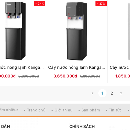
- 24%
- 37%
Cây nước nóng lạnh Kangaroo KG599A3
Cây nước nóng lạnh Kangaroo KG699A3
00.000₫
3.650.000₫
1.850.
3.800.000₫
5.800.000₫
«
1
2
»
ếm nhiều:
• Trang chủ
• Giới thiệu
• Sản phẩm
• Tin tức
•
 DẪN
CHÍNH SÁCH