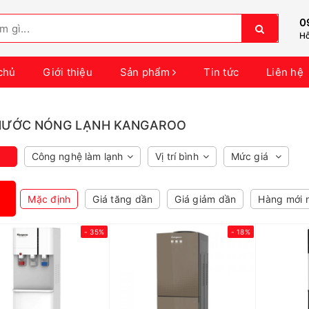
0
Hỗ
chủ
Giới thiệu
Sản phẩm
Tin tức
Liên hệ
NƯỚC NÓNG LẠNH KANGAROO
Công nghệ làm lạnh
Vị trí bình
Mức giá
Mặc định
Giá tăng dần
Giá giảm dần
Hàng mới 
- 35%
- 18%