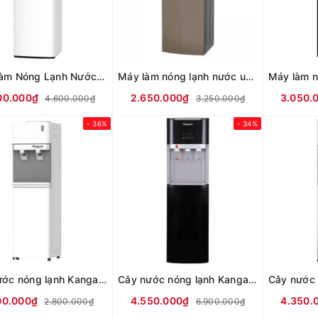
Máy Làm Nóng Lạnh Nước Uống Kangaroo KG59A3
Máy làm nóng lạnh nước uống Kangaroo KG58A3
00.000₫
2.650.000₫
3.050.
4.600.000₫
3.250.000₫
- 36%
- 34%
Cây nước nóng lạnh Kangaroo KG35A2
Cây nước nóng lạnh Kangaroo KGWD03BT1D
00.000₫
4.550.000₫
4.350.
2.800.000₫
6.900.000₫