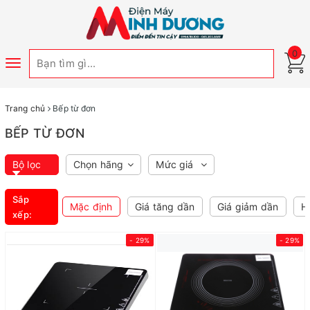
0
Toggle
navigation
Trang chủ
Bếp từ đơn
BẾP TỪ ĐƠN
Bộ lọc
Chọn hãng
Mức giá
Sắp
Mặc định
Giá tăng dần
Giá giảm dần
H
xếp:
- 29%
- 29%