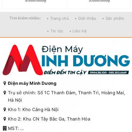
3.000.000₫
2.000.000₫
Tìm kiếm nhiều:
• Trang chủ
• Giới thiệu
• Sản phẩm
• Tin tức
• Liên hệ
Điện máy Minh Dương
Trụ sở chính: Số 1C Thanh Đàm, Thanh Trì, Hoàng Mai,
Hà Nội
Kho 1: Kho Cảng Hà Nội
Kho 2: Khu CN Tây Bắc Ga, Thanh Hóa
MST: ...