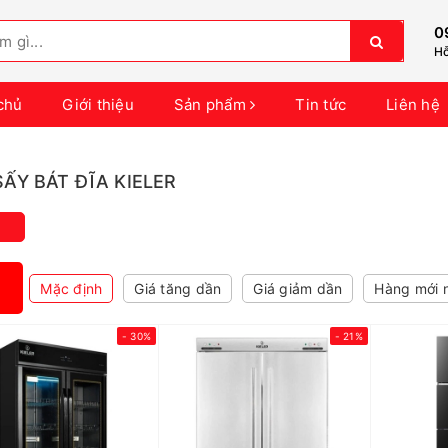
0
Hỗ
chủ
Giới thiệu
Sản phẩm
Tin tức
Liên hệ
ẤY BÁT ĐĨA KIELER
Mặc định
Giá tăng dần
Giá giảm dần
Hàng mới 
- 30%
- 21%