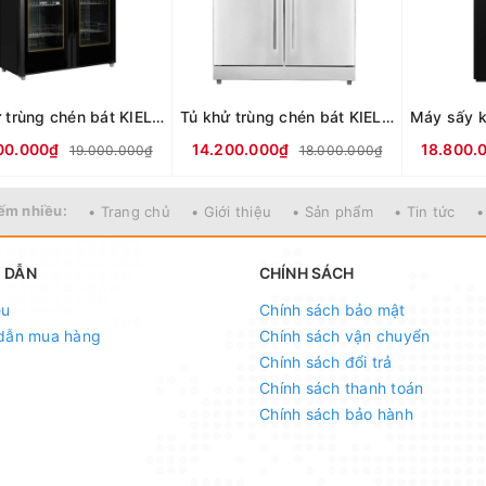
Tủ khử trùng chén bát KIELER KL-TK-122
Tủ khử trùng chén bát KIELER KL-TK-132
00.000₫
14.200.000₫
18.800.
19.000.000₫
18.000.000₫
ếm nhiều:
• Trang chủ
• Giới thiệu
• Sản phẩm
• Tin tức
•
 DẪN
CHÍNH SÁCH
ệu
Chính sách bảo mật
dẫn mua hàng
Chính sách vận chuyển
Chính sách đổi trả
Chính sách thanh toán
Chính sách bảo hành