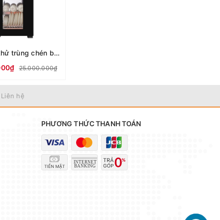
Máy sấy khử trùng chén bát Kieler tích hợp lò nướng KL-TL520
000₫
25.000.000₫
 Liên hệ
PHƯƠNG THỨC THANH TOÁN