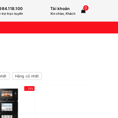
0
984.118.100
Tài khoản
 trợ trực tuyến
Xin chào, Khách
nhất
Hàng cũ nhất
- 25%