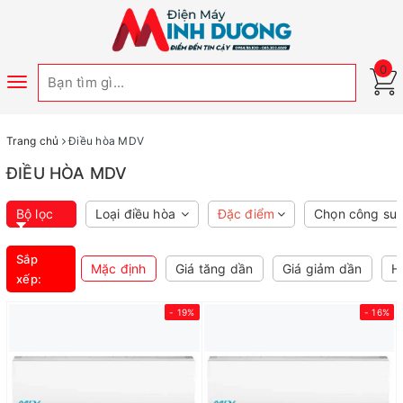
0
Toggle
navigation
Trang chủ
Điều hòa MDV
ĐIỀU HÒA MDV
Bộ lọc
Loại điều hòa
Đặc điểm
Chọn công suấ
Sắp
Mặc định
Giá tăng dần
Giá giảm dần
H
xếp:
- 19%
- 16%