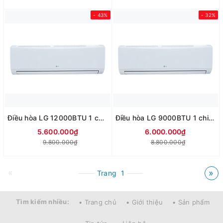
- 43%
- 32%
Điều hòa LG 12000BTU 1 chiều K12CH
Điều hòa LG 9000BTU 1 chiều K09CH
5.600.000₫
6.000.000₫
9.800.000₫
8.800.000₫
«
»
Trang
1
Tìm kiếm nhiều:
• Trang chủ
• Giới thiệu
• Sản phẩm