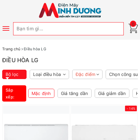
0
Toggle
navigation
Trang chủ
Điều hòa LG
ĐIỀU HÒA LG
Bộ lọc
Loại điều hòa
Đặc điểm
Chọn công suấ
Sắp
Mặc định
Giá tăng dần
Giá giảm dần
H
xếp:
- 14%