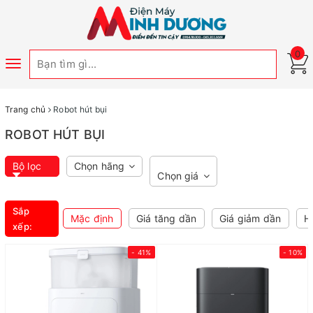
0
Toggle
navigation
Trang chủ
Robot hút bụi
ROBOT HÚT BỤI
Bộ lọc
Chọn hãng
Chọn giá
Sắp
Mặc định
Giá tăng dần
Giá giảm dần
H
xếp:
- 41%
- 10%