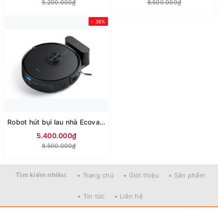
5.200.000₫
8.500.000₫
- 36%
Robot hút bụi lau nhà Ecovacs Y1 PRO
5.400.000₫
8.500.000₫
Tìm kiếm nhiều:
• Trang chủ
• Giới thiệu
• Sản phẩm
• Tin tức
• Liên hệ