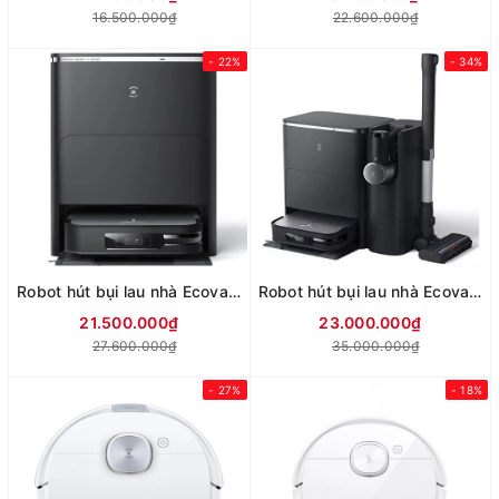
16.500.000₫
22.600.000₫
- 22%
- 34%
Robot hút bụi lau nhà Ecovacs Deebot X2 OMNI
Robot hút bụi lau nhà Ecovacs X2 Combo
21.500.000₫
23.000.000₫
27.600.000₫
35.000.000₫
- 27%
- 18%