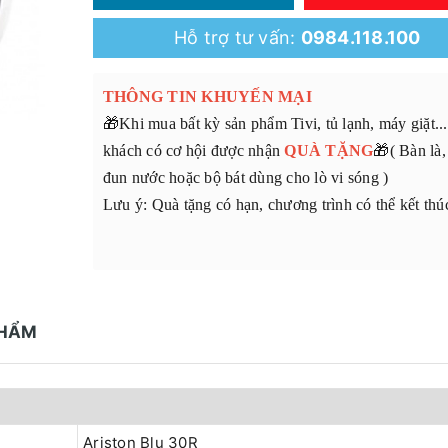
Hỗ trợ tư vấn:
0984.118.100
THÔNG TIN KHUYẾN MẠI
🎁Khi mua bất kỳ sản phẩm Tivi, tủ lạnh, máy giặt..
khách có cơ hội được nhận
QUÀ TẶNG
🎁( Bàn là
đun nước hoặc bộ bát dùng cho lò vi sóng )
Lưu ý: Quà tặng có hạn, chương trình có thể kết th
PHẨM
Ariston Blu 30R