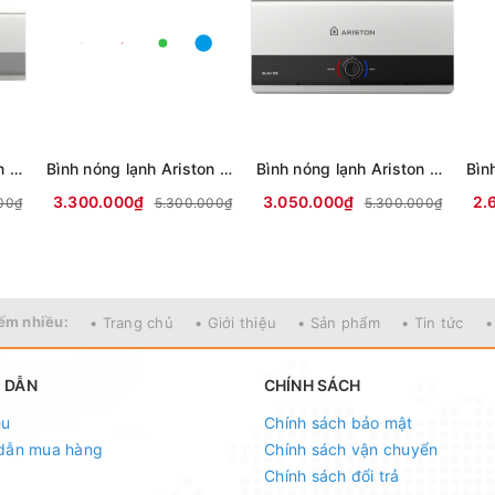
Bình nóng lạnh Ariston 20 lít SLIM3 20 R VN (mới 2024)
Bình nóng lạnh Ariston 30 lít SLIM3 30 RS VN (mới 2024)
Bình nóng lạnh Ariston 20 lít SLIM3 20 RS VN (mới 2024)
3.300.000₫
3.050.000₫
2.
00₫
5.300.000₫
5.300.000₫
ếm nhiều:
• Trang chủ
• Giới thiệu
• Sản phẩm
• Tin tức
•
 DẪN
CHÍNH SÁCH
ệu
Chính sách bảo mật
dẫn mua hàng
Chính sách vận chuyển
Chính sách đổi trả