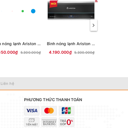
Bình nóng lạnh Ariston 15 lít SLIM3 15 RS (mới 2024)
Bình nóng lạnh Ariston 30 lít SLIM3 30 TOP WIFI
650.000₫
4.190.000₫
3.700.000₫
5.300.000₫
5.300.000₫
 Liên hệ
PHƯƠNG THỨC THANH TOÁN