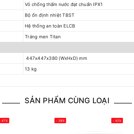
Vỏ chống thấm nước đạt chuẩn IPX1
Bộ ổn định nhiệt TBST
Hệ thống an toàn ELCB
Tráng men Titan
447x447x380 (WxHxD) mm
13 kg
SẢN PHẨM CÙNG LOẠI
- 47%
- 38%
- 42%