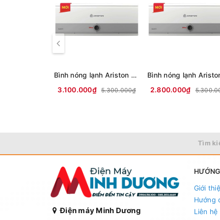
Bình nóng lạnh Ariston 30 lít SLIM3 30 R VN (mới 2024)
3.100.000₫
2.800.000₫
5.300.000₫
5.300.0
Tìm ki
HƯỚNG
Giới thi
Hướng 
Điện máy Minh Dương
Liên hệ