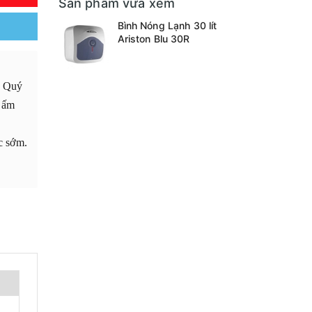
Sản phẩm vừa xem
Bình Nóng Lạnh 30 lít
Ariston Blu 30R
. Quý
, ấm
úc sớm.