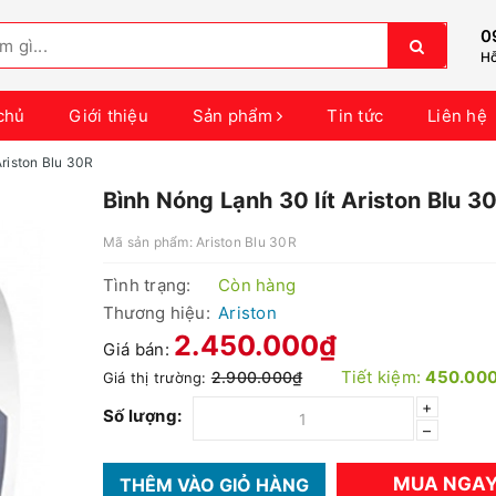
0
Hỗ
chủ
Giới thiệu
Sản phẩm
Tin tức
Liên hệ
Ariston Blu 30R
Bình Nóng Lạnh 30 lít Ariston Blu 3
Mã sản phẩm:
Ariston Blu 30R
Tình trạng:
Còn hàng
Thương hiệu:
Ariston
2.450.000₫
Giá bán:
Tiết kiệm:
450.00
2.900.000₫
Giá thị trường:
+
Số lượng:
–
MUA NGA
THÊM VÀO GIỎ HÀNG