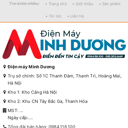
Tìm kiếm nhiều:
• Trang chủ
• Giới thiệu
• Sản phẩm
• Tin tức
• Liên hệ
Điện máy Minh Dương
Trụ sở chính: Số 1C Thanh Đàm, Thanh Trì, Hoàng Mai,
Hà Nội
Kho 1: Kho Cảng Hà Nội
Kho 2: Khu CN Tây Bắc Ga, Thanh Hóa
MST: ...
Ngày cấp:....
Tổng đài bán hàng: 0984.118.100