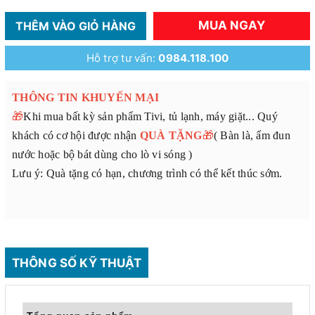
MUA NGAY
THÊM VÀO GIỎ HÀNG
Hỗ trợ tư vấn:
0984.118.100
THÔNG TIN KHUYẾN MẠI
🎁
Khi mua bất kỳ sản phẩm Tivi, tủ lạnh, máy giặt... Quý
khách có cơ hội được nhận
QUÀ TẶNG
🎁
( Bàn là, ấm đun
nước hoặc bộ bát dùng cho lò vi sóng )
Lưu ý: Quà tặng có hạn, chương trình có thể kết thúc sớm.
THÔNG SỐ KỸ THUẬT