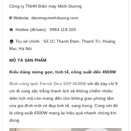
Công ty TNHH Điện máy Minh Dương
🌐 Website: dienmayminhduong.com
☎️ Hotline (đt/zalo): 0984.118.100
🏠 Trụ sở chính : Số 1C Thanh Đàm, Thanh Trì, Hoàng
Mai, Hà Nội
MÔ TẢ SẢN PHẨM
Kiểu dáng mỏng gọn, tinh tế, công suất đến 4500W
Bình nóng lạnh Ferroli Divo SSP 4500W
với độ dày chỉ 9
cm đi cùng sắc trắng thanh lịch sẽ không chiếm nhiều
diện tích mà còn mang đến cho không gian phòng tắm
của gia đình một vẻ đẹp tinh tế, sang trọng. Cùng với đó
là công suất 4500W mang lại hiệu quả nhanh chóng khi
dùng.