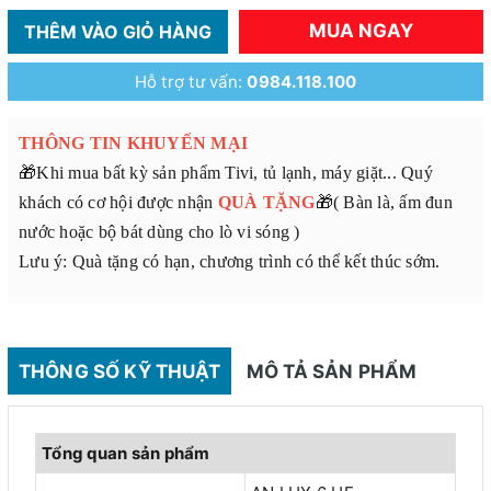
MUA NGAY
THÊM VÀO GIỎ HÀNG
Hỗ trợ tư vấn:
0984.118.100
THÔNG TIN KHUYẾN MẠI
🎁Khi mua bất kỳ sản phẩm Tivi, tủ lạnh, máy giặt... Quý
khách có cơ hội được nhận
QUÀ TẶNG
🎁( Bàn là, ấm đun
nước hoặc bộ bát dùng cho lò vi sóng )
Lưu ý: Quà tặng có hạn, chương trình có thể kết thúc sớm.
THÔNG SỐ KỸ THUẬT
MÔ TẢ SẢN PHẨM
Tổng quan sản phẩm