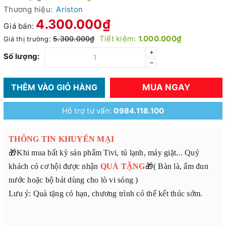
Thương hiệu:
Ariston
4.300.000₫
Giá bán:
Tiết kiệm:
1.000.000₫
5.300.000₫
Giá thị trường:
+
Số lượng:
–
MUA NGAY
THÊM VÀO GIỎ HÀNG
Hỗ trợ tư vấn:
0984.118.100
THÔNG TIN KHUYẾN MẠI
🎁Khi mua bất kỳ sản phẩm Tivi, tủ lạnh, máy giặt... Quý
khách có cơ hội được nhận
QUÀ TẶNG
🎁( Bàn là, ấm đun
nước hoặc bộ bát dùng cho lò vi sóng )
Lưu ý: Quà tặng có hạn, chương trình có thể kết thúc sớm.