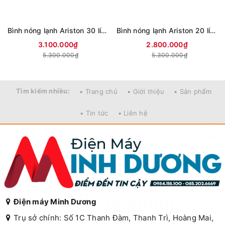
Bình nóng lạnh Ariston 30 lít SLIM3 30 R VN (mới 2024)
Bình nóng lạnh Ariston 20 lít SLIM3 20 R VN (mới 2024)
3.100.000₫
2.800.000₫
5.300.000₫
5.300.000₫
Tìm kiếm nhiều:
• Trang chủ
• Giới thiệu
• Sản phẩm
• Tin tức
• Liên hệ
Điện máy Minh Dương
Trụ sở chính: Số 1C Thanh Đàm, Thanh Trì, Hoàng Mai,