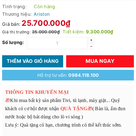
Tình trạng:
Còn hàng
Thương hiệu:
Ariston
25.700.000₫
Giá bán:
Tiết kiệm:
9.300.000₫
35.000.000₫
Giá thị trường:
+
Số lượng:
–
MUA NGAY
THÊM VÀO GIỎ HÀNG
Hỗ trợ tư vấn:
0984.118.100
THÔNG TIN KHUYẾN MẠI
🎁
Khi mua bất kỳ sản phẩm Tivi, tủ lạnh, máy giặt... Quý
khách có cơ hội được nhận
QUÀ TẶNG
🎁
( Bàn là, ấm đun
nước hoặc bộ bát dùng cho lò vi sóng )
Lưu ý: Quà tặng có hạn, chương trình có thể kết thúc sớm.