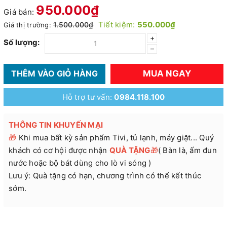
950.000₫
Giá bán:
Tiết kiệm:
550.000₫
1.500.000₫
Giá thị trường:
+
Số lượng:
–
MUA NGAY
THÊM VÀO GIỎ HÀNG
Hỗ trợ tư vấn:
0984.118.100
THÔNG TIN KHUYẾN MẠI
🎁
Khi mua bất kỳ sản phẩm Tivi, tủ lạnh, máy giặt... Quý
khách có cơ hội được nhận
QUÀ TẶNG
🎁
( Bàn là, ấm đun
nước hoặc bộ bát dùng cho lò vi sóng )
Lưu ý: Quà tặng có hạn, chương trình có thể kết thúc
sớm.