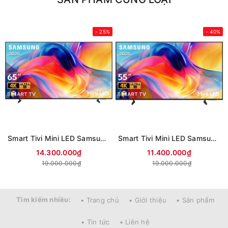
- 25%
- 40%
Smart Tivi Mini LED Samsung AI 4K 65 inch UA65M77HA (Mới 2026)
Smart Tivi Mini LED Samsung AI 4K 55 inch UA55M77HA (Mới 2026)
14.300.000₫
11.400.000₫
19.000.000₫
19.000.000₫
Tìm kiếm nhiều:
• Trang chủ
• Giới thiệu
• Sản phẩm
• Tin tức
• Liên hệ