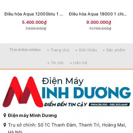
Điều hòa Aqua 12000btu 1 chiều AQA-R13PC
Điều hòa Aqua 18000 1 chiều inverter AQA R18PC
5.400.000₫
9.000.000₫
7.000.000₫
11.700.000₫
Tìm kiếm nhiều:
• Trang chủ
• Giới thiệu
• Sản phẩm
• Tin tức
• Liên hệ
Điện máy Minh Dương
Trụ sở chính: Số 1C Thanh Đàm, Thanh Trì, Hoàng Mai,
Hà Nội