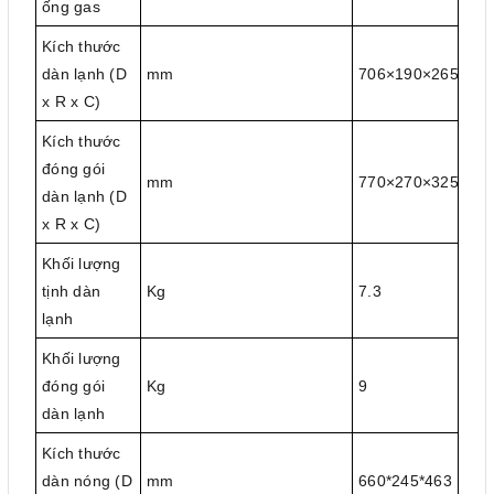
ống gas
Kích thước
dàn lạnh (D
mm
706×190×265
x R x C)
Kích thước
đóng gói
mm
770×270×325
dàn lạnh (D
x R x C)
Khối lượng
tịnh dàn
Kg
7.3
lạnh
Khối lượng
đóng gói
Kg
9
dàn lạnh
Kích thước
dàn nóng (D
mm
660*245*463