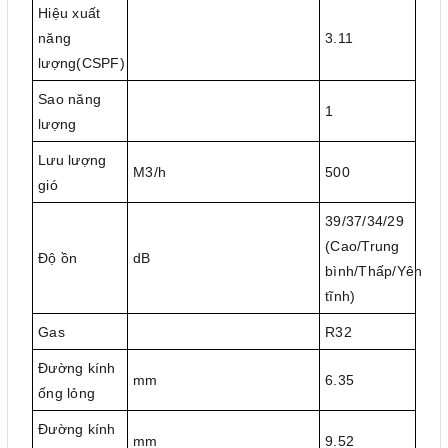
Hiệu xuất
năng
3.11
lượng(CSPF)
Sao năng
1
lượng
Lưu lượng
M3/h
500
gió
39/37/34/29
(Cao/Trung
Độ ồn
dB
bình/Thấp/Yên
tĩnh)
Gas
R32
Đường kính
mm
6.35
ống lỏng
Đường kính
mm
9.52