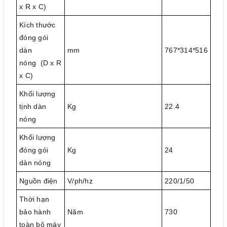
x R x C)
Kích thước
đóng gói
dàn
mm
767*314*516
nóng (D x R
x C)
Khối lượng
tịnh dàn
Kg
22.4
nóng
Khối lượng
đóng gói
Kg
24
dàn nóng
Nguồn điện
V/ph/hz
220/1/50
Thời hạn
bảo hành
Năm
730
toàn bộ máy