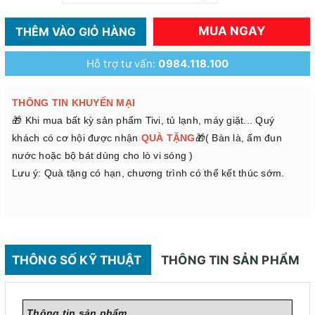
MUA NGAY
THÊM VÀO GIỎ HÀNG
Hỗ trợ tư vấn:
0984.118.100
THÔNG TIN KHUYẾN MẠI
🎁 Khi mua bất kỳ sản phẩm Tivi, tủ lạnh, máy giặt... Quý
khách có cơ hội được nhận
QUÀ TẶNG
🎁( Bàn là, ấm đun
nước hoặc bộ bát dùng cho lò vi sóng )
Lưu ý: Quà tặng có hạn, chương trình có thể kết thúc sớm.
THÔNG SỐ KỸ THUẬT
THÔNG TIN SẢN PHẨM
Thông tin sản phẩm