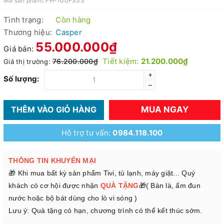
Mã sản phẩm:
FH-100FS33
Tình trạng:
Còn hàng
Thương hiệu:
Casper
55.000.000₫
Giá bán:
Tiết kiệm:
21.200.000₫
76.200.000₫
Giá thị trường:
+
Số lượng:
–
MUA NGAY
THÊM VÀO GIỎ HÀNG
Hỗ trợ tư vấn:
0984.118.100
THÔNG TIN KHUYẾN MẠI
🎁 Khi mua bất kỳ sản phẩm Tivi, tủ lạnh, máy giặt... Quý
khách có cơ hội được nhận
QUÀ TẶNG
🎁( Bàn là, ấm đun
nước hoặc bộ bát dùng cho lò vi sóng )
Lưu ý: Quà tặng có hạn, chương trình có thể kết thúc sớm.