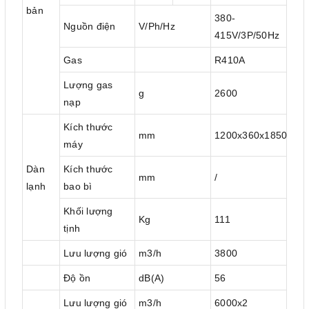
bản
380-
Nguồn điện
V/Ph/Hz
415V/3P/50Hz
Gas
R410A
Lượng gas
g
2600
nạp
Kích thước
mm
1200x360x1850
máy
Dàn
Kích thước
mm
/
lạnh
bao bì
Khối lượng
Kg
111
tịnh
Lưu lượng gió
m3/h
3800
Độ ồn
dB(A)
56
Lưu lượng gió
m3/h
6000x2