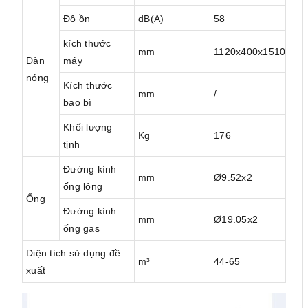
Độ ồn
dB(A)
58
kích thước
mm
1120x400x1510
Dàn
máy
nóng
Kích thước
mm
/
bao bì
Khối lượng
Kg
176
tịnh
Đường kính
mm
Ø9.52x2
ống lỏng
Ống
Đường kính
mm
Ø19.05x2
ống gas
Diện tích sử dụng đề
m³
44-65
xuất