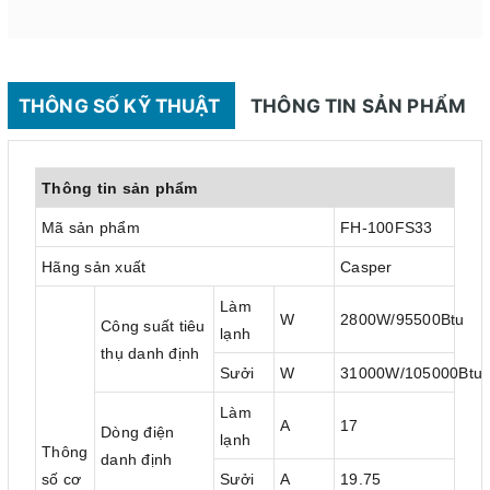
THÔNG SỐ KỸ THUẬT
THÔNG TIN SẢN PHẨM
Thông tin sản phẩm
Mã sản phẩm
FH-100FS33
Hãng sản xuất
Casper
Làm
W
2800W/95500Btu
Công suất tiêu
lạnh
thụ danh định
Sưởi
W
31000W/105000Btu
Làm
A
17
Dòng điện
lạnh
Thông
danh định
số cơ
Sưởi
A
19.75