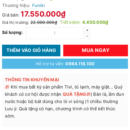
Thương hiệu:
Funiki
17.550.000₫
Giá bán:
Tiết kiệm:
4.450.000₫
22.000.000₫
Giá thị trường:
+
Số lượng:
–
MUA NGAY
THÊM VÀO GIỎ HÀNG
Hỗ trợ tư vấn:
0984.118.100
THÔNG TIN KHUYẾN MẠI
🎁
Khi mua bất kỳ sản phẩm Tivi, tủ lạnh, máy giặt... Quý
khách có cơ hội được nhận
QUÀ TẶNG
🎁
( Bàn là, ấm đun
nước hoặc bộ bát dùng cho lò vi sóng )1 chiều thường
Lưu ý: Quà tặng có hạn, chương trình có thể kết thúc
sớm.