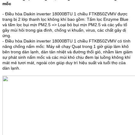
mốc
- Điều hòa Daikin inverter 18000BTU 1 chiều FTKB50ZVMV được
trang bị 2 lớp thanh lọc không khí bao gồm: Tấm lọc Enzyme Blue
và tấm lọc bụi mịn PM2.5 => Loại bỏ bụi mịn PM2.5 và các yếu tố
gây mùi hôi trong gia đình, chống vi khuẩn, virus, các chất gây dị
ứng.
- Điều hòa Daikin inverter 18000BTU 1 chiều FTKB50ZVMV có tính
năng chống nấm mốc: Máy sẽ chạy Quạt trong 1 giờ giúp làm khô
bên trong dàn lạnh, dàn tản nhiệt và đường thổi gió, nhằm làm giảm
sự phát sinh nấm mốc và các mùi khó chịu đem lại luồng không khí
mát mẻ tươi mát, ngoài còn giúp duy trì hiệu suất và tuổi thọ của
dàn lạnh.