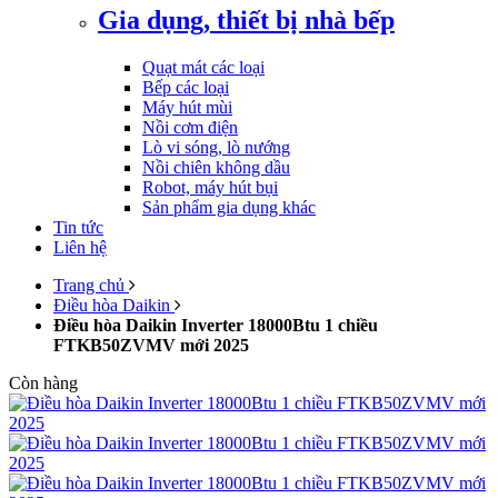
Gia dụng, thiết bị nhà bếp
Quạt mát các loại
Bếp các loại
Máy hút mùi
Nồi cơm điện
Lò vi sóng, lò nướng
Nồi chiên không dầu
Robot, máy hút bụi
Sản phẩm gia dụng khác
Tin tức
Liên hệ
Trang chủ
Điều hòa Daikin
Điều hòa Daikin Inverter 18000Btu 1 chiều
FTKB50ZVMV mới 2025
Còn hàng