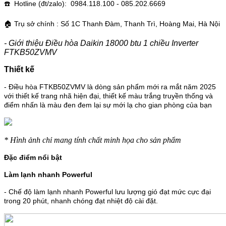
☎️ Hotline (đt/zalo): 0984.118.100 - 085.202.6669
🏠 Trụ sở chính : Số 1C Thanh Đàm, Thanh Trì, Hoàng Mai, Hà Nội
- Giới thiệu Điều hòa Daikin 18000 btu 1 chiều Inverter
FTKB50ZVMV
Thiết kế
- Điều hòa FTKB50ZVMV là dòng sản phẩm mới ra mắt năm 2025
với thiết kế trang nhã hiện đại, thiết kế màu trắng truyền thống và
điểm nhấn là màu đen đem lại sự mới lạ cho gian phòng của bạn
* Hình ảnh chỉ mang tính chất minh họa cho sản phẩm
Đặc điểm nổi bật
Làm lạnh nhanh Powerful
- Chế độ làm lạnh nhanh Powerful lưu lượng gió đạt mức cực đại
trong 20 phút, nhanh chóng đạt nhiệt độ cài đặt.