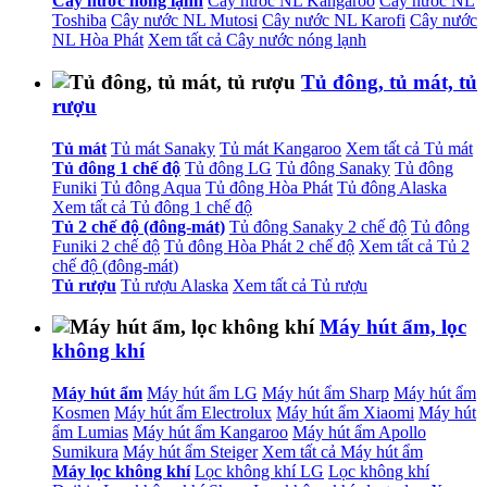
Cây nước nóng lạnh
Cây nước NL Kangaroo
Cây nước NL
Toshiba
Cây nước NL Mutosi
Cây nước NL Karofi
Cây nước
NL Hòa Phát
Xem tất cả Cây nước nóng lạnh
Tủ đông, tủ mát, tủ
rượu
Tủ mát
Tủ mát Sanaky
Tủ mát Kangaroo
Xem tất cả Tủ mát
Tủ đông 1 chế độ
Tủ đông LG
Tủ đông Sanaky
Tủ đông
Funiki
Tủ đông Aqua
Tủ đông Hòa Phát
Tủ đông Alaska
Xem tất cả Tủ đông 1 chế độ
Tủ 2 chế độ (đông-mát)
Tủ đông Sanaky 2 chế độ
Tủ đông
Funiki 2 chế độ
Tủ đông Hòa Phát 2 chế độ
Xem tất cả Tủ 2
chế độ (đông-mát)
Tủ rượu
Tủ rượu Alaska
Xem tất cả Tủ rượu
Máy hút ẩm, lọc
không khí
Máy hút ẩm
Máy hút ẩm LG
Máy hút ẩm Sharp
Máy hút ẩm
Kosmen
Máy hút ẩm Electrolux
Máy hút ẩm Xiaomi
Máy hút
ẩm Lumias
Máy hút ẩm Kangaroo
Máy hút ẩm Apollo
Sumikura
Máy hút ẩm Steiger
Xem tất cả Máy hút ẩm
Máy lọc không khí
Lọc không khí LG
Lọc không khí