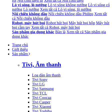
rời
Nồi cơm điện tử
Xem tất cả Nồi cơm điện
Lò vi sóng, lò nướng
Lò vi sóng không nướng
Lò vi sóng có
nướng
Lò nướng
Xem tất cả Lò vi sóng, lò nướng
Nồi chiên không dầu
Nồi chiên không dầu Philips
Xem tất
cả Nồi chiên không dầu
Robot, máy hút bụi
Robot hút bụi
Máy hút bụi hộp
Máy hút
bụi cầm tay
Xem tất cả Robot, máy hút bụi
Sản phẩm gia dụng khác
Bàn là
Xem tất cả Sản phẩm gia
dụng khác
Trang chủ
Giới thiệu
Sản phẩm
Tivi, Âm thanh
Loa dàn âm thanh
Tivi Sony
Tivi LG
Tivi Samsung
Tivi TCL
Tivi Coocaa
Tivi Casper
Tivi Xiaomi
Tivi Toshiba