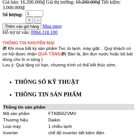
Giá bán:
16.200.000₫
Giá thị trường:
19.200.000₫
Tiết kiệm:
3.000.000₫
Số lượng:
+
–
Mua ngay
Thêm vào giỏ hàng
Hỗ trợ tư vấn:
0984.118.100
THÔNG TIN KHUYẾN MẠI
🎁 Khi mua bất kỳ sản phẩm Tivi, tủ lạnh, máy giặt... Quý khách có
cơ hội được nhận
QUÀ TẶNG
🎁( Bàn là, ấm đun nước hoặc bộ bát
dùng cho lò vi sóng )
Lưu ý: Quà tặng có hạn, chương trình có thể kết thúc sớm.
THÔNG SỐ KỸ THUẬT
THÔNG TIN SẢN PHẨM
Thông tin sản phẩm
Mã sản phẩm
FTKB50ZVMV
Thương hiệu
Daikin
Loại máy
1 chiều lạnh
Inverter
chế độ inverter tiết kiệm điện