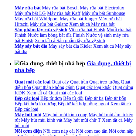
Máy rửa bát
Máy rửa bát Bosch
Máy rửa bát Electrolux
Máy rửa bát LG
Máy rửa bát Kaff
Máy rửa bát Sunhouse
Máy rửa bát Whirlpool
Máy rửa bát Junger
Máy rửa bát
Hitachi
Máy rửa bát Galanz
Xem tất cả Máy rửa bát
Sản phẩm tẩy rửa vệ sinh
Viên rửa bát Finish
Muối rửa bát
Finish
Nước làm bóng bát đĩa Finish
Nước vệ sinh máy rửa
bát Finish
Xem tất cả Sản phẩm tẩy rửa vệ sinh
Máy sấy bát đĩa
Máy sấy bát đĩa Kieler
Xem tất cả Máy sấy
bát đĩa
Gia dụng, thiết bị
nhà bếp
Quạt mát các loại
Quạt cây
Quạt trần
Quạt treo tường
Quạt
điều hòa
Quạt tháp không cánh
Quạt các loại khác
Quạt đứng
KDK
Xem tất cả Quạt mát các loại
Bếp các loại
Bếp từ đơn
Bếp từ đôi
Bếp từ ba
Bếp từ bốn
Bếp kết hợp lò nướng
Bếp từ kết hợp hồng ngoại
Xem tất cả
Bếp các loại
Máy hút mùi
Máy hút mùi kính cong
Máy hút mùi âm tủ kéo
rút
Máy hút mùi kính vát
Máy hút mùi chữ T
Xem tất cả Máy
hút mùi
Nồi cơm điện
Nồi cơm nắp cài
Nồi cơm cao tần
Nồi cơm nắp