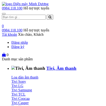
0984.118.100
Hỗ trợ trực tuyến
Toggle
navigation
0
0984.118.100
Hỗ trợ trực tuyến
Tài khoản
Xin chào, Khách
Đăng nhập
Đăng ký
0
Danh mục sản phẩm
Tivi, Âm thanh
Loa dàn âm thanh
Tivi Sony
Tivi LG
Tivi Samsung
Tivi TCL
Tivi Coocaa
Tivi Casper