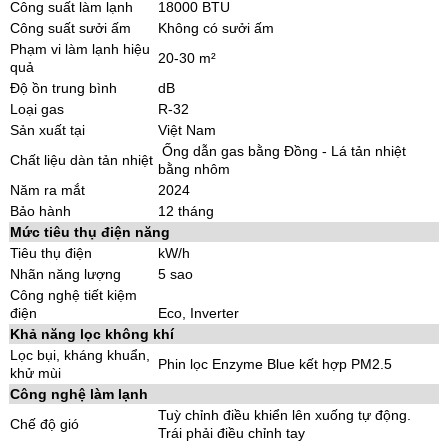
Công suất làm lạnh
18000 BTU
Công suất sưởi ấm
Không có sưởi ấm
Phạm vi làm lạnh hiệu
20-30 m²
quả
Độ ồn trung bình
dB
Loại gas
R-32
Sản xuất tại
Việt Nam
Ống dẫn gas bằng Đồng - Lá tản nhiệt
Chất liệu dàn tản nhiệt
bằng nhôm
Năm ra mắt
2024
Bảo hành
12 tháng
Mức tiêu thụ điện năng
Tiêu thụ điện
kW/h
Nhãn năng lượng
5 sao
Công nghệ tiết kiệm
điện
Eco, Inverter
Khả năng lọc không khí
Lọc bụi, kháng khuẩn,
Phin lọc Enzyme Blue kết hợp PM2.5
khử mùi
Công nghệ làm lạnh
Tuỳ chỉnh điều khiển lên xuống tự động.
Chế độ gió
Trái phải điều chỉnh tay