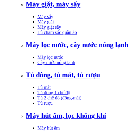
Máy giặt, máy sấy
Máy sấy
Máy giặt
Máy giặt sấy
Tủ chăm sóc quần áo
Máy lọc nước, cây nước nóng lạnh
Máy lọc nước
Cây nước nóng lạnh
Tủ đông, tủ mát, tủ rượu
Tủ mát
Tủ đông 1 chế độ
Tủ 2 chế độ (đông-mát)
Tủ rượu
Máy hút ẩm, lọc không khí
Máy hút ẩm