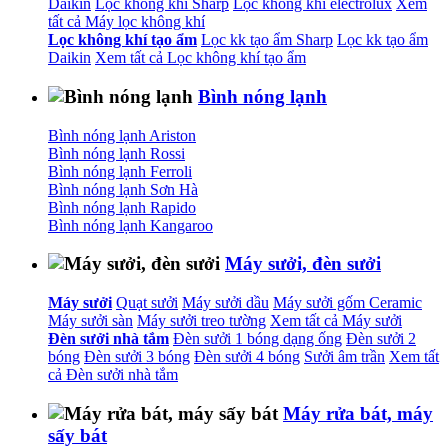
Daikin
Lọc không khí Sharp
Lọc không khí electrolux
Xem
tất cả Máy lọc không khí
Lọc không khí tạo ẩm
Lọc kk tạo ẩm Sharp
Lọc kk tạo ẩm
Daikin
Xem tất cả Lọc không khí tạo ẩm
Bình nóng lạnh
Bình nóng lạnh Ariston
Bình nóng lạnh Rossi
Bình nóng lạnh Ferroli
Bình nóng lạnh Sơn Hà
Bình nóng lạnh Rapido
Bình nóng lạnh Kangaroo
Máy sưởi, đèn sưởi
Máy sưởi
Quạt sưởi
Máy sưởi dầu
Máy sưởi gốm Ceramic
Máy sưởi sàn
Máy sưởi treo tường
Xem tất cả Máy sưởi
Đèn sưởi nhà tắm
Đèn sưởi 1 bóng dạng ống
Đèn sưởi 2
bóng
Đèn sưởi 3 bóng
Đèn sưởi 4 bóng
Sưởi âm trần
Xem tất
cả Đèn sưởi nhà tắm
Máy rửa bát, máy
sấy bát