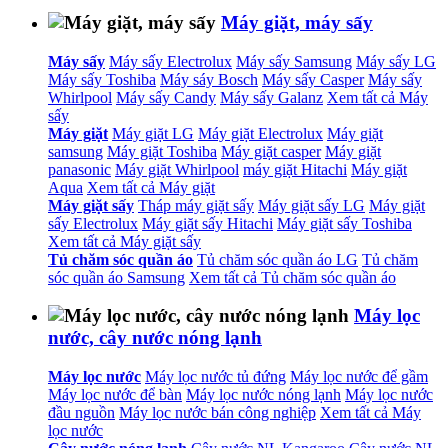
Máy giặt, máy sấy
Máy sấy
Máy sấy Electrolux
Máy sấy Samsung
Máy sấy LG
Máy sấy Toshiba
Máy sáy Bosch
Máy sấy Casper
Máy sấy
Whirlpool
Máy sấy Candy
Máy sấy Galanz
Xem tất cả Máy
sấy
Máy giặt
Máy giặt LG
Máy giặt Electrolux
Máy giặt
samsung
Máy giặt Toshiba
Máy giặt casper
Máy giặt
panasonic
Máy giặt Whirlpool
máy giặt Hitachi
Máy giặt
Aqua
Xem tất cả Máy giặt
Máy giặt sấy
Tháp máy giặt sấy
Máy giặt sấy LG
Máy giặt
sấy Electrolux
Máy giặt sấy Hitachi
Máy giặt sấy Toshiba
Xem tất cả Máy giặt sấy
Tủ chăm sóc quần áo
Tủ chăm sóc quần áo LG
Tủ chăm
sóc quần áo Samsung
Xem tất cả Tủ chăm sóc quần áo
Máy lọc
nước, cây nước nóng lạnh
Máy lọc nước
Máy lọc nước tủ đứng
Máy lọc nước để gầm
Máy lọc nước để bàn
Máy lọc nước nóng lạnh
Máy lọc nước
đầu nguồn
Máy lọc nước bán công nghiệp
Xem tất cả Máy
lọc nước