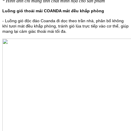
* Hình ảnh chỉ mang tính chất minh họa cho sản phẩm
Luồng gió thoải mái COANDA mát đều khắp phòng
- Luồng gió độc đáo Coanda đi dọc theo trần nhà, phân bổ không
khí tươi mát đều khắp phòng, tránh gió lùa trực tiếp vào cơ thể, giúp
mang lại cảm giác thoải mái tối đa.