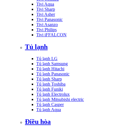
Tivi Aqua
Tivi Sharp
Tivi Asher
Tivi Panasonic
Tivi Asanzo
Tivi Philips
Tivi iFFALCON
Tủ lạnh
Tủ lạnh LG
Tủ lạnh Samsung
Tủ lạnh Hitachi
Tủ lạnh Panasonic
Tủ lạnh Sharp
Tủ lạnh Toshiba
Tủ lạnh Funiki
Tủ lạnh Electrolux
Tủ lạnh Mitsubishi electric
Tủ lạnh Casper
Tủ lạnh Aqua
Điều hòa