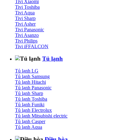
Tivi Xiaomi
Tivi Toshiba
Tivi Aqua
Tivi Sharp
Tivi Asher
Tivi Panasonic
Tivi Asanzo
Tivi Philips
Tivi iFFALCON
Tủ lạnh
Tủ lạnh LG
Tủ lạnh Samsung
Tủ lạnh Hitachi
Tủ lạnh Panasonic
Tủ lạnh Sharp
Tủ lạnh Toshiba
Tủ lạnh Funiki
Tủ lạnh Electrolux
Tủ lạnh Mitsubishi electric
Tủ lạnh Casper
Tủ lạnh Aqua
Điều hòa