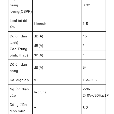
năng
3.32
lượng(CSPF)
Loại bỏ độ
Liters/h
1.5
ẩm
Độ ồn dàn
dB(A)
45
lạnh(
dB(A)
/
Cao,Trung
dB(A)
/
bình, thấp)
Độ ồn dàn
dB(A)
54
nóng
Dải điện áp
V
165-265
Nguồn điện
220-
V/ph/hz
cấp
240V~/50Hz/1P
Dòng điện
A
8.2
định mức