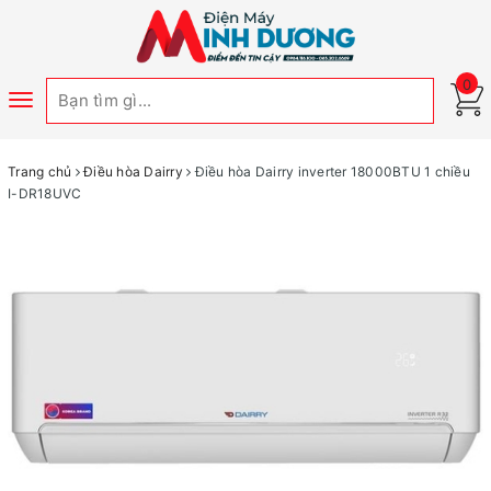
0
Toggle
navigation
Trang chủ
Điều hòa Dairry
Điều hòa Dairry inverter 18000BTU 1 chiều
I-DR18UVC