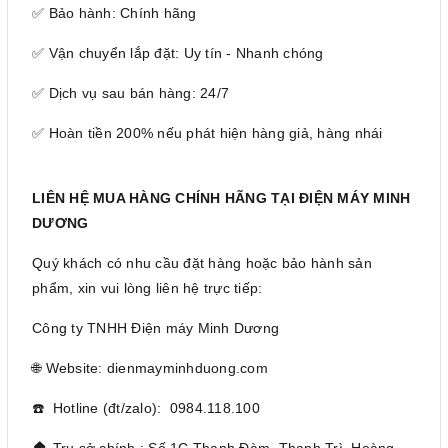
✅ Bảo hành: Chính hãng
✅ Vận chuyển lắp đặt: Uy tín - Nhanh chóng
✅ Dịch vụ sau bán hàng: 24/7
✅ Hoàn tiền 200% nếu phát hiện hàng giả, hàng nhái
LIÊN HỆ MUA HÀNG CHÍNH HÃNG TẠI ĐIỆN MÁY MINH
DƯƠNG
Quý khách có nhu cầu đặt hàng hoặc bảo hành sản
phẩm, xin vui lòng liên hệ trực tiếp:
Công ty TNHH Điện máy Minh Dương
🌐 Website: dienmayminhduong.com
☎️ Hotline (đt/zalo): 0984.118.100
🏠 Trụ sở chính : Số 1C Thanh Đàm, Thanh Trì, Hoàng