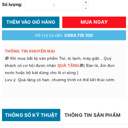
+
Số lượng:
–
MUA NGAY
THÊM VÀO GIỎ HÀNG
Hỗ trợ tư vấn:
0984.118.100
THÔNG TIN KHUYẾN MẠI
🎁 Khi mua bất kỳ sản phẩm Tivi, tủ lạnh, máy giặt... Quý
khách có cơ hội được nhận
QUÀ TẶNG
🎁( Bàn là, ấm đun
nước hoặc bộ bát dùng cho lò vi sóng )
Lưu ý: Quà tặng có hạn, chương trình có thể kết thúc sớm.
THÔNG SỐ KỸ THUẬT
THÔNG TIN SẢN PHẨM