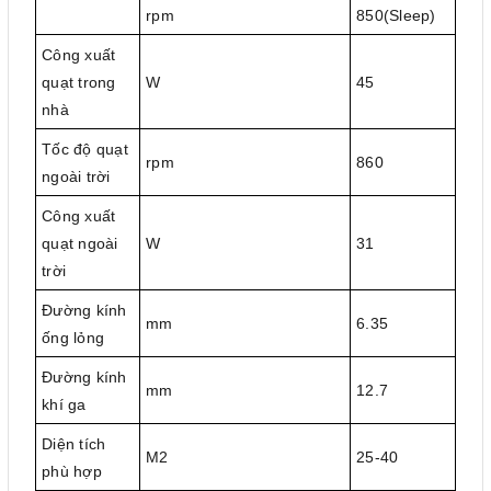
rpm
850(Sleep)
Công xuất
quạt trong
W
45
nhà
Tốc độ quạt
rpm
860
ngoài trời
Công xuất
quạt ngoài
W
31
trời
Đường kính
mm
6.35
ống lỏng
Đường kính
mm
12.7
khí ga
Diện tích
M2
25-40
phù hợp