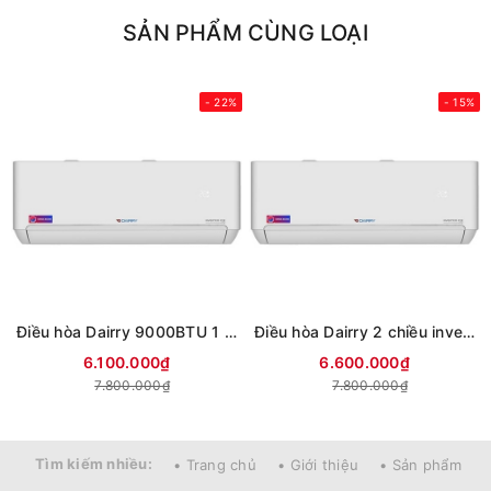
SẢN PHẨM CÙNG LOẠI
- 22%
- 15%
Điều hòa Dairry 9000BTU 1 chiều inverter I-DR12UV
Điều hòa Dairry 2 chiều inverter 9000BTU I-DR09UVH
6.100.000₫
6.600.000₫
7.800.000₫
7.800.000₫
Tìm kiếm nhiều:
• Trang chủ
• Giới thiệu
• Sản phẩm