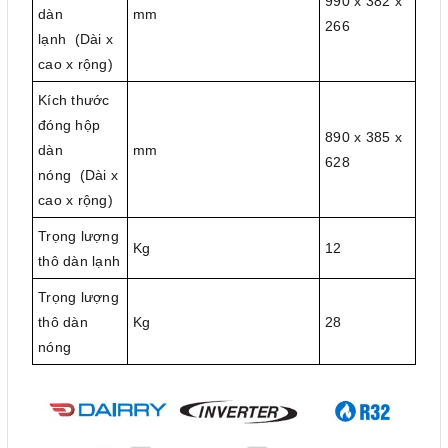
990 x 382 x
dàn
mm
266
lạnh (Dài x
cao x rộng)
Kích thước
đóng hộp
890 x 385 x
dàn
mm
628
nóng (Dài x
cao x rộng)
Trọng lượng
Kg
12
thô dàn lạnh
Trọng lượng
thô dàn
Kg
28
nóng