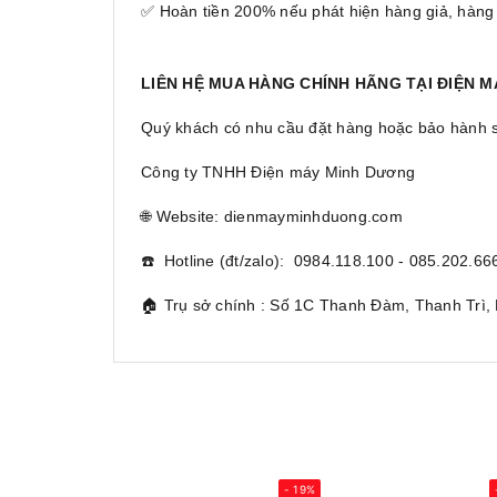
✅ Hoàn tiền 200% nếu phát hiện hàng giả, hàng
LIÊN HỆ MUA HÀNG CHÍNH HÃNG TẠI ĐIỆN 
Quý khách có nhu cầu đặt hàng hoặc bảo hành sản
Công ty TNHH Điện máy Minh Dương
🌐 Website: dienmayminhduong.com
☎️ Hotline (đt/zalo): 0984.118.100 - 085.202.66
🏠 Trụ sở chính : Số 1C Thanh Đàm, Thanh Trì,
- 19%