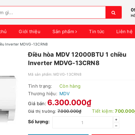
0
Hỗ
chủ
Giới thiệu
Sản phẩm
Tin tức
Liên hệ
iều Inverter MDVG-13CRN8
Điều hòa MDV 12000BTU 1 chiều
Inverter MDVG-13CRN8
Mã sản phẩm:
MDVG-13CRN8
Tình trạng:
Còn hàng
Thương hiệu:
MDV
6.300.000₫
Giá bán:
Tiết kiệm:
700.000
7.000.000₫
Giá thị trường:
+
Số lượng:
–