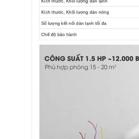
Kích thước, Khối lượng dàn lạnh
Kích thước, Khối lượng dàn nóng
Số lượng kết nối dàn lạnh tối đa
Chế độ bảo hành