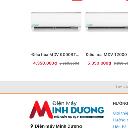
Điều hòa MDV 9000BTU 1 chiều thường MDVF-10CRN8
4.350.000₫
5.350.000₫
5.350.000₫
6.350.0
Tìm ki
HƯỚNG
Giới thi
Hướng 
Điện máy Minh Dương
Liên hệ