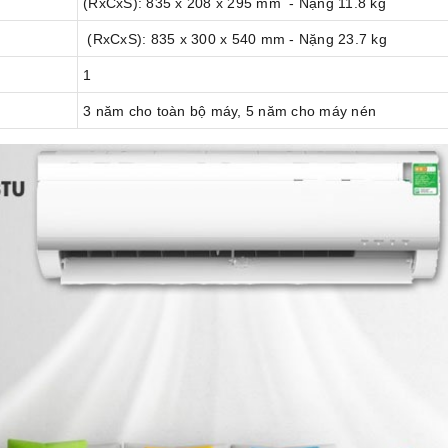
(RxCxS): 835 x 208 x 295 mm - Nặng 11.8 kg
(RxCxS): 835 x 300 x 540 mm - Nặng 23.7 kg
1
3 năm cho toàn bộ máy, 5 năm cho máy nén