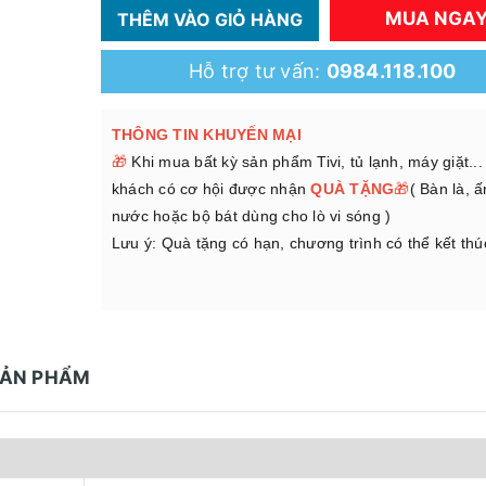
MUA NGA
THÊM VÀO GIỎ HÀNG
Hỗ trợ tư vấn:
0984.118.100
THÔNG TIN KHUYẾN MẠI
🎁
Khi mua bất kỳ sản phẩm Tivi, tủ lạnh, máy giặt..
khách có cơ hội được nhận
QUÀ TẶNG
🎁
( Bàn là, 
nước hoặc bộ bát dùng cho lò vi sóng )
Lưu ý: Quà tặng có hạn, chương trình có thể kết th
SẢN PHẨM