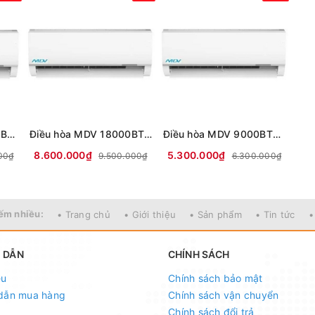
Điều hòa MDV 12000 BTU 1 chiều thường MDVF-13CRN8
Điều hòa MDV 18000BTU 1 chiều thường MDVF-18CRN8
Điều hòa MDV 9000BTU 1 chiều Inverter MDVG-10CRN8
8.600.000₫
5.300.000₫
00₫
9.500.000₫
6.300.000₫
ếm nhiều:
• Trang chủ
• Giới thiệu
• Sản phẩm
• Tin tức
•
 DẪN
CHÍNH SÁCH
ệu
Chính sách bảo mật
dẫn mua hàng
Chính sách vận chuyển
Chính sách đổi trả