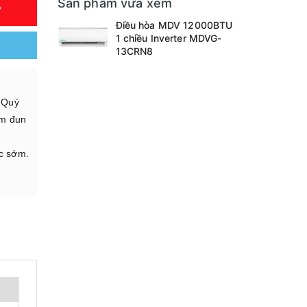
Sản phẩm vừa xem
Y
Điều hòa MDV 12000BTU
1 chiều Inverter MDVG-
13CRN8
. Quý
ấm đun
úc sớm.