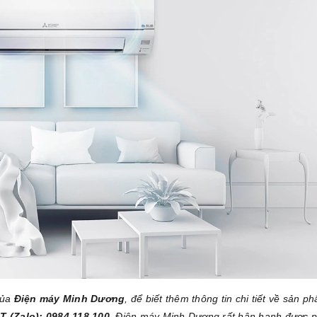
của
Điện máy Minh Dương
, để biết thêm thông tin chi tiết về sản p
T (Zalo): 0984.118.100
. Điện máy Minh Dương rất hân hạnh được 