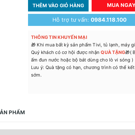
MUA NGA
THÊM VÀO GIỎ HÀNG
Hỗ trợ tư vấn:
0984.118.100
THÔNG TIN KHUYẾN MẠI
🎁 Khi mua bất kỳ sản phẩm Tivi, tủ lạnh, máy giặ
Quý khách có cơ hội được nhận
QUÀ TẶNG
🎁( 
ấm đun nước hoặc bộ bát dùng cho lò vi sóng )
Lưu ý: Quà tặng có hạn, chương trình có thể kết
sớm.
SẢN PHẨM