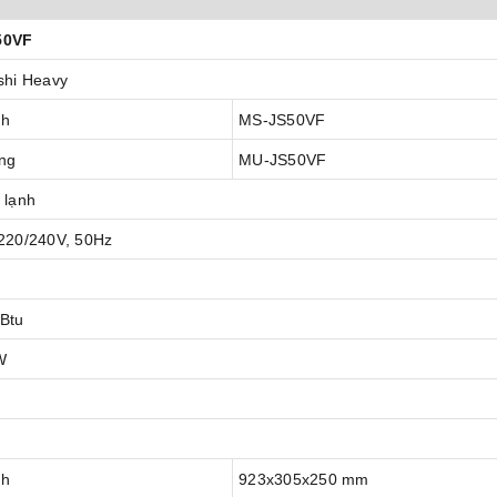
50VF
shi Heavy
nh
MS-JS50VF
ng
MU-JS50VF
 lạnh
 220/240V, 50Hz
 Btu
W
nh
923x305x250 mm