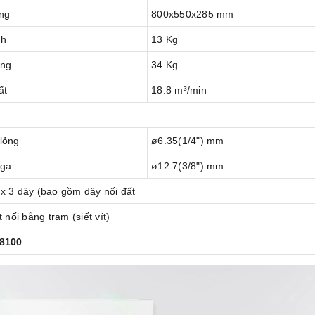
ng
800x550x285 mm
nh
13 Kg
ng
34 Kg
ất
18.8 m³/min
lỏng
ø6.35(1/4") mm
ga
ø12.7(3/8") mm
 3 dây (bao gồm dây nối đất
 nối bằng trạm (siết vít)
8100