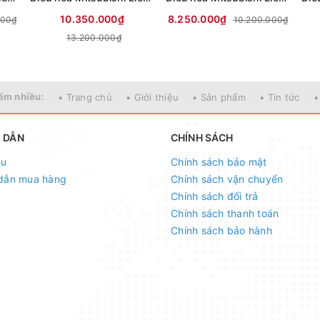
10.350.000₫
8.250.000₫
000₫
10.200.000₫
13.200.000₫
ếm nhiều:
• Trang chủ
• Giới thiệu
• Sản phẩm
• Tin tức
•
 DẪN
CHÍNH SÁCH
ệu
Chính sách bảo mật
dẫn mua hàng
Chính sách vận chuyển
Chính sách đổi trả
Chính sách thanh toán
Chính sách bảo hành