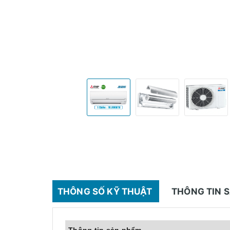
THÔNG SỐ KỸ THUẬT
THÔNG TIN 