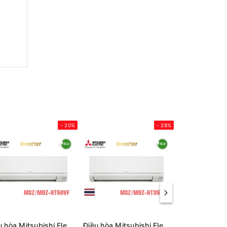
- 20%
- 28%
Điều hòa Mitsubishi Electric 18000Btu 2 chiều inverter MSZ/MUZ-HT50VF
Điều hòa Mitsubishi Electric 12.000Btu 2 chiều inverter MSZ/MUZ-HT35VF