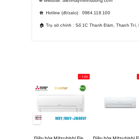
🌐 Website: dienmayminhduong.com
☎️ Hotline (đt/zalo): 0984.118.100
🏠 Trụ sở chính : Số 1C Thanh Đàm, Thanh Trì,
- 14%
Điều hòa Mitsubishi Electric 1 chiều Inverter 21.000Btu MSY/MUY-JY60VF