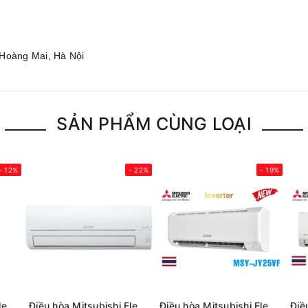
 Hoàng Mai, Hà Nội
SẢN PHẨM CÙNG LOẠI
- 12%
- 22%
- 19%
Điều hòa Mitsubishi Electric 1 chiều Inverter 18.000Btu MSY/MUY-JY50VF
Điều hòa Mitsubishi Electric 1 chiều Inverter 12000Btu MSY/MUY-JY35VF
Điều hòa Mitsubishi Electric inverter 9.000BTU 1 chiều MSY/MUY-JY25VF