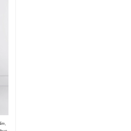
hẩm,
phục