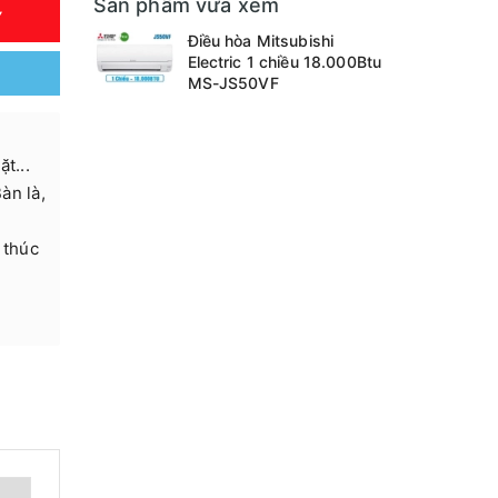
Sản phẩm vừa xem
Y
Điều hòa Mitsubishi
Electric 1 chiều 18.000Btu
MS-JS50VF
t...
Bàn là,
 thúc