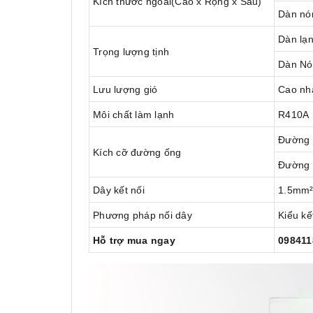
Kích thước ngoài(Cao x Rộng x Sâu)
Dàn nó
Dàn lạ
Trọng lượng tịnh
Dàn Nó
Lưu lượng gió
Cao nh
Môi chất làm lạnh
R410A
Đường 
Kích cỡ đường ống
Đường 
Dây kết nối
1.5mm²x
Phương pháp nối dây
Kiểu kết
Hỗ trợ mua ngay
098411