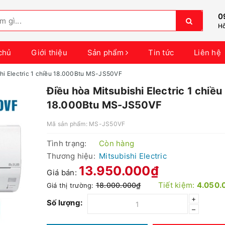
0
Hỗ
chủ
Giới thiệu
Sản phẩm
Tin tức
Liên hệ
shi Electric 1 chiều 18.000Btu MS-JS50VF
Điều hòa Mitsubishi Electric 1 chiều
18.000Btu MS-JS50VF
Mã sản phẩm:
MS-JS50VF
Tình trạng:
Còn hàng
Thương hiệu:
Mitsubishi Electric
13.950.000₫
Giá bán:
Tiết kiệm:
4.050.
18.000.000₫
Giá thị trường:
+
Số lượng:
–