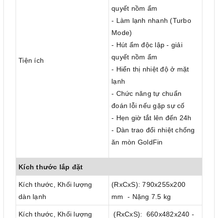
quyết nồm ẩm
- Làm lạnh nhanh (Turbo
Mode)
- Hút ẩm độc lập - giải
quyết nồm ẩm
Tiện ích
- Hiển thị nhiệt độ ở mặt
lạnh
- Chức năng tự chuẩn
đoán lỗi nếu gặp sự cố
- Hẹn giờ tắt lên đến 24h
- Dàn trao đổi nhiệt chống
ăn mòn GoldFin
Kích thước lắp đặt
Kích thước, Khối lượng
(RxCxS): 790x255x200
dàn lạnh
mm - Nặng 7.5 kg
Kích thước, Khối lượng
(RxCxS): 660x482x240 -