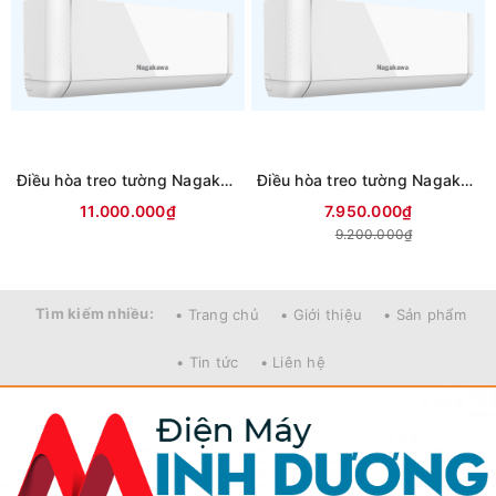
Điều hòa treo tường Nagakawa Inverter 2 chiều 18000btu NIS-A18R2T29
Điều hòa treo tường Nagakawa Inverter 2 chiều 12000btu NIS-A12R2T29
11.000.000₫
7.950.000₫
9.200.000₫
Tìm kiếm nhiều:
• Trang chủ
• Giới thiệu
• Sản phẩm
• Tin tức
• Liên hệ