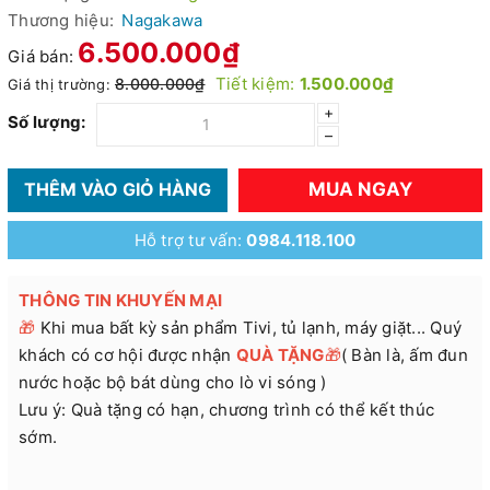
Thương hiệu:
Nagakawa
6.500.000₫
Giá bán:
Tiết kiệm:
1.500.000₫
8.000.000₫
Giá thị trường:
+
Số lượng:
–
MUA NGAY
THÊM VÀO GIỎ HÀNG
Hỗ trợ tư vấn:
0984.118.100
THÔNG TIN KHUYẾN MẠI
🎁
Khi mua bất kỳ sản phẩm Tivi, tủ lạnh, máy giặt... Quý
khách có cơ hội được nhận
QUÀ TẶNG
🎁
( Bàn là, ấm đun
nước hoặc bộ bát dùng cho lò vi sóng )
Lưu ý: Quà tặng có hạn, chương trình có thể kết thúc
sớm.