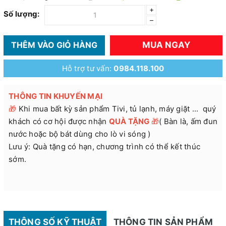
+
Số lượng:
–
MUA NGAY
THÊM VÀO GIỎ HÀNG
Hỗ trợ tư vấn:
0984.118.100
THÔNG TIN KHUYẾN MẠI
🎁
Khi mua bất kỳ sản phẩm Tivi, tủ lạnh, máy giặt ... quý
khách có cơ hội được nhận
QUÀ TẶNG
🎁
( Bàn là, ấm đun
nước hoặc bộ bát dùng cho lò vi sóng )
Lưu ý: Quà tặng có hạn, chương trình có thể kết thúc
sớm.
THÔNG SỐ KỸ THUẬT
THÔNG TIN SẢN PHẨM