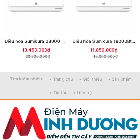
Điều hòa Sumikura 28000 BTU 2 chiều iverter APS/APO-H280 Tokyo
Điều hòa Sumikura 18000Btu 2 chiều Iverter APS/APO-H180 Tokyo
13.450.000₫
11.850.000₫
20.200.000₫
15.000.000₫
Tìm kiếm nhiều:
• Trang chủ
• Giới thiệu
• Sản phẩm
• Tin tức
• Liên hệ