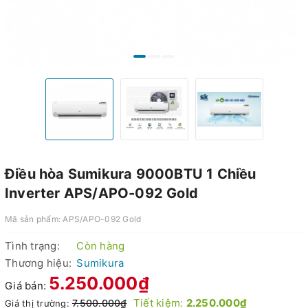
Điều hòa Sumikura 9000BTU 1 Chiều
Inverter APS/APO-092 Gold
Mã sản phẩm:
APS/APO-092 Gold
Tình trạng:
Còn hàng
Thương hiệu:
Sumikura
5.250.000₫
Giá bán:
Tiết kiệm:
2.250.000₫
7.500.000₫
Giá thị trường: