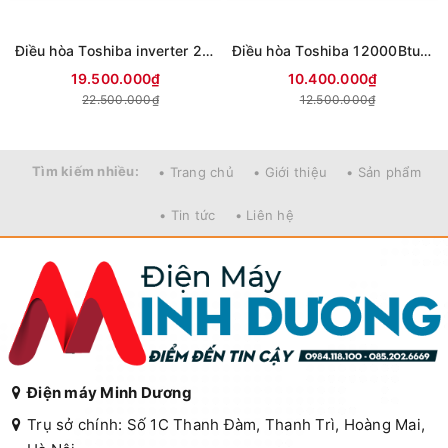
Điều hòa Toshiba inverter 24000Btu RAS-H24S5KCV2G-V
Điều hòa Toshiba 12000Btu 1 chiều inverter RAS-H13S5KCV2G-V
19.500.000₫
10.400.000₫
22.500.000₫
12.500.000₫
Tìm kiếm nhiều:
• Trang chủ
• Giới thiệu
• Sản phẩm
• Tin tức
• Liên hệ
Điện máy Minh Dương
Trụ sở chính: Số 1C Thanh Đàm, Thanh Trì, Hoàng Mai,