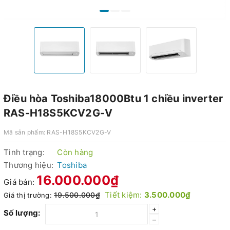
Điều hòa Toshiba18000Btu 1 chiều inverter
RAS-H18S5KCV2G-V
Mã sản phẩm:
RAS-H18S5KCV2G-V
Tình trạng:
Còn hàng
Thương hiệu:
Toshiba
16.000.000₫
Giá bán:
Tiết kiệm:
3.500.000₫
19.500.000₫
Giá thị trường:
+
Số lượng:
–