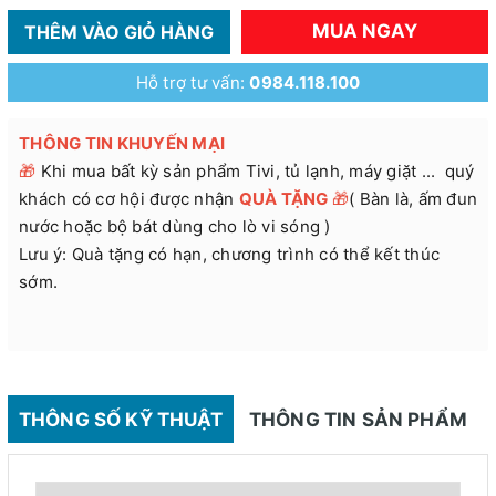
MUA NGAY
THÊM VÀO GIỎ HÀNG
Hỗ trợ tư vấn:
0984.118.100
THÔNG TIN KHUYẾN MẠI
🎁
Khi mua bất kỳ sản phẩm Tivi, tủ lạnh, máy giặt ... quý
khách có cơ hội được nhận
QUÀ TẶNG
🎁
( Bàn là, ấm đun
nước hoặc bộ bát dùng cho lò vi sóng )
Lưu ý: Quà tặng có hạn, chương trình có thể kết thúc
sớm.
THÔNG SỐ KỸ THUẬT
THÔNG TIN SẢN PHẨM