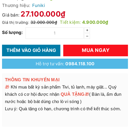
Thương hiệu:
Funiki
27.100.000₫
Giá bán:
Tiết kiệm:
4.900.000₫
32.000.000₫
Giá thị trường:
+
Số lượng:
–
MUA NGAY
THÊM VÀO GIỎ HÀNG
Hỗ trợ tư vấn:
0984.118.100
THÔNG TIN KHUYẾN MẠI
🎁
Khi mua bất kỳ sản phẩm Tivi, tủ lạnh, máy giặt... Quý
khách có cơ hội được nhận
QUÀ TẶNG
🎁
( Bàn là, ấm đun
nước hoặc bộ bát dùng cho lò vi sóng )
Lưu ý: Quà tặng có hạn, chương trình có thể kết thúc sớm.