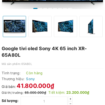
Google tivi oled Sony 4K 65 inch XR-
65A80L
Mã sản phẩm:
65A80L
Tình trạng:
Còn hàng
Thương hiệu:
Sony
41.800.000₫
Giá bán:
Tiết kiệm:
23.200.000₫
65.000.000₫
Giá thị trường:
+
Số lượng:
–