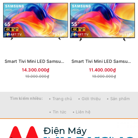
Smart Tivi Mini LED Samsung AI 4K 65 inch UA65M77HA (Mới 2026)
Smart Tivi Mini LED Samsung AI 4K 55 inch UA55M77HA (Mới 2026)
14.300.000₫
11.400.000₫
19.000.000₫
19.000.000₫
Tìm kiếm nhiều:
• Trang chủ
• Giới thiệu
• Sản phẩm
• Tin tức
• Liên hệ