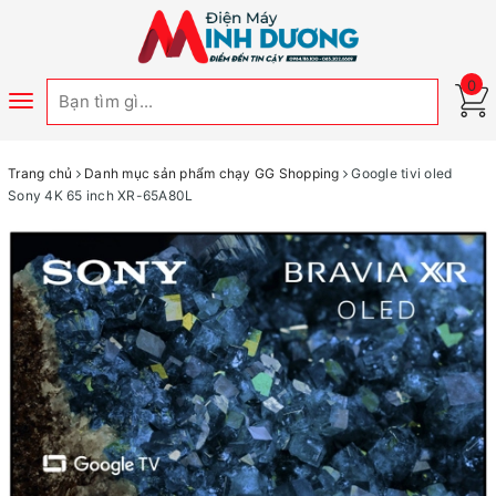
0
Toggle
navigation
Trang chủ
Danh mục sản phẩm chạy GG Shopping
Google tivi oled
Sony 4K 65 inch XR-65A80L