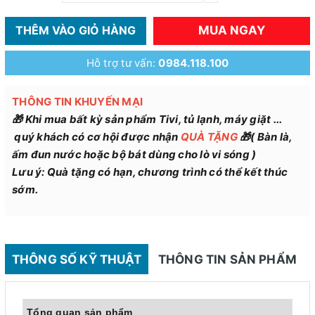
MUA NGAY
THÊM VÀO GIỎ HÀNG
Hỗ trợ tư vấn:
0984.118.100
THÔNG TIN KHUYẾN MẠI
🎁 Khi mua bất kỳ sản phẩm Tivi, tủ lạnh, máy giặt ...
quý khách có cơ hội được nhận
QUÀ
TẶNG
🎁( Bàn là,
ấm đun nước hoặc bộ bát dùng cho lò vi sóng )
Lưu ý: Quà tặng có hạn, chương trình có thể kết thúc
sớm.
THÔNG SỐ KỸ THUẬT
THÔNG TIN SẢN PHẨM
Tổng quan sản phẩm