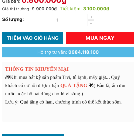
Giá bán:
Tiết kiệm:
3.100.000₫
9.900.000₫
Giá thị trường:
+
Số lượng:
–
MUA NGAY
THÊM VÀO GIỎ HÀNG
Hỗ trợ tư vấn:
0984.118.100
THÔNG TIN KHUYẾN MẠI
🎁Khi mua bất kỳ sản phẩm Tivi, tủ lạnh, máy giặt... Quý
khách có cơ hội được nhận
QUÀ TẶNG
🎁( Bàn là, ấm đun
nước hoặc bộ bát dùng cho lò vi sóng )
Lưu ý: Quà tặng có hạn, chương trình có thể kết thúc sớm.