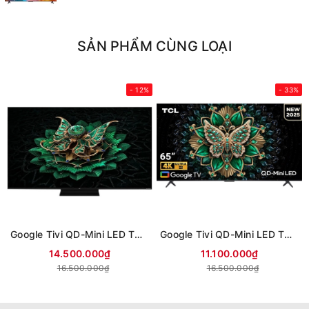
SẢN PHẨM CÙNG LOẠI
- 12%
- 33%
Google Tivi QD-Mini LED TCL AI 4K 55 inch 55C7K (Mới 2025)
Google Tivi QD-Mini LED TCL AI 4K 55 inch 55C6K (Mới 2025)
14.500.000₫
11.100.000₫
16.500.000₫
16.500.000₫