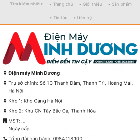
Tìm kiếm nhiều:
• Trang chủ
• Giới thiệu
• Sản phẩm
• Tin tức
• Liên hệ
Điện máy Minh Dương
Trụ sở chính: Số 1C Thanh Đàm, Thanh Trì, Hoàng Mai,
Hà Nội
Kho 1: Kho Cảng Hà Nội
Kho 2: Khu CN Tây Bắc Ga, Thanh Hóa
MST: ...
Ngày cấp:....
Tổng đài bán hàng: 0984.118.100