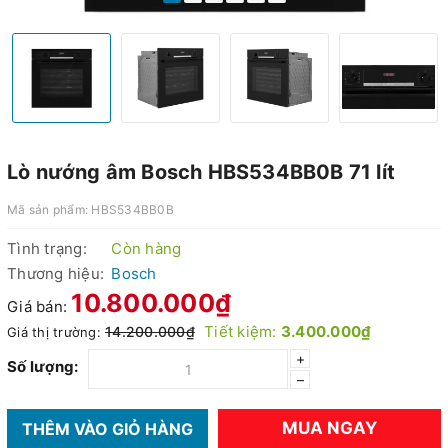
Lò nướng âm Bosch HBS534BB0B 71 lít
Mã sản phẩm:
HBS534BB0B
Tình trạng:
Còn hàng
Thương hiệu:
Bosch
10.800.000₫
Giá bán:
Tiết kiệm:
3.400.000₫
14.200.000₫
Giá thị trường:
+
Số lượng:
–
MUA NGAY
THÊM VÀO GIỎ HÀNG