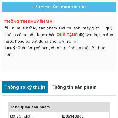
Hỗ trợ tư vấn:
0984.118.100
THÔNG TIN KHUYẾN MẠI
🎁
Khi mua bất kỳ sản phẩm Tivi, tủ lạnh, máy giặt ... quý
khách có cơ hội được nhận
QUÀ
TẶNG
🎁
( Bàn là, ấm đun
nước hoặc bộ bát dùng cho lò vi sóng )
Lưu ý:
Quà tặng có hạn, chương trình có thể kết thúc
sớm.
Thông số kỹ thuật
Thông tin sản phẩm
Tổng quan sản phẩm
Mã sản phẩm
HBS534BB0B