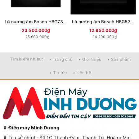
Lò nướng âm Bosch HBG7341B1 71 lít
Lò nướng âm Bosch HBG536ES3 71 lít
23.500.000₫
12.950.000₫
25.600.000₫
14.200.000₫
Tìm kiếm nhiều:
• Trang chủ
• Giới thiệu
• Sản phẩm
• Tin tức
• Liên hệ
Điện máy Minh Dương
Trụ sở chính: Số 1C Thanh Đàm, Thanh Trì, Hoàng Mai,