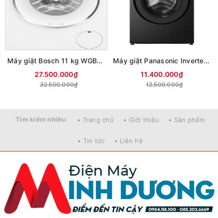
Máy giặt Bosch 11 kg WGB266A90
Máy giặt Panasonic Inverter 12 kg NA-24VDG1BVT (Mới 2026)
27.500.000₫
11.400.000₫
32.500.000₫
12.500.000₫
Tìm kiếm nhiều:
• Trang chủ
• Giới thiệu
• Sản phẩm
• Tin tức
• Liên hệ