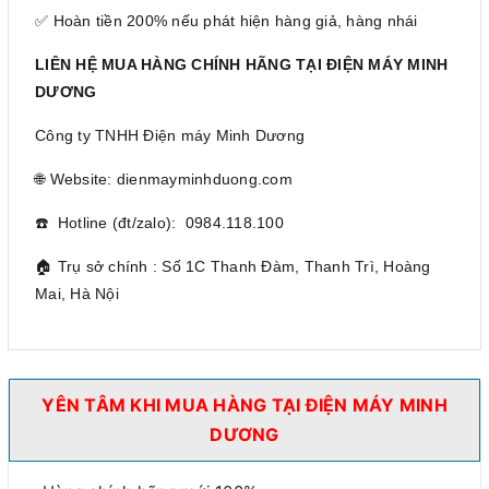
✅ Hoàn tiền 200% nếu phát hiện hàng giả, hàng nhái
LIÊN HỆ MUA HÀNG CHÍNH HÃNG TẠI ĐIỆN MÁY MINH
DƯƠNG
Công ty TNHH Điện máy Minh Dương
🌐 Website: dienmayminhduong.com
☎️ Hotline (đt/zalo): 0984.118.100
🏠 Trụ sở chính : Số 1C Thanh Đàm, Thanh Trì, Hoàng
Mai, Hà Nội
YÊN TÂM KHI MUA HÀNG TẠI ĐIỆN MÁY MINH
DƯƠNG