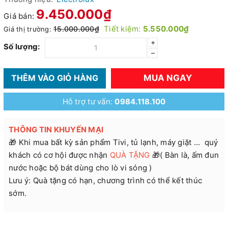
9.450.000₫
Giá bán:
Tiết kiệm:
5.550.000₫
15.000.000₫
Giá thị trường:
+
Số lượng:
–
MUA NGAY
THÊM VÀO GIỎ HÀNG
Hỗ trợ tư vấn:
0984.118.100
THÔNG TIN KHUYẾN MẠI
🎁 Khi mua bất kỳ sản phẩm Tivi, tủ lạnh, máy giặt ... quý
khách có cơ hội được nhận
QUÀ TẶNG
🎁( Bàn là, ấm đun
nước hoặc bộ bát dùng cho lò vi sóng )
Lưu ý: Quà tặng có hạn, chương trình có thể kết thúc
sớm.