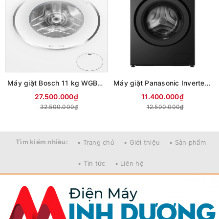
Máy giặt Bosch 11 kg WGB266A90
Máy giặt Panasonic Inverter 12 kg NA-24VDG1BVT (Mới 2026)
27.500.000₫
11.400.000₫
32.500.000₫
12.500.000₫
Tìm kiếm nhiều:
• Trang chủ
• Giới thiệu
• Sản phẩm
• Tin tức
• Liên hệ