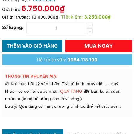
6.750.000₫
Giá bán:
Tiết kiệm:
3.250.000₫
10.000.000₫
Giá thị trường:
+
Số lượng:
–
MUA NGAY
THÊM VÀO GIỎ HÀNG
Hỗ trợ tư vấn:
0984.118.100
THÔNG TIN KHUYẾN MẠI
🎁 Khi mua bất kỳ sản phẩm Tivi, tủ lạnh, máy giặt ... quý
khách có cơ hội được nhận
QUÀ TẶNG
🎁( Bàn là, ấm đun
nước hoặc bộ bát dùng cho lò vi sóng )
Lưu ý: Quà tặng có hạn, chương trình có thể kết thúc sớm.