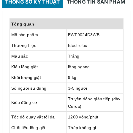
THÔNG SỐ KỸ THUẬT
THÔNG TIN SẢN PHẨM
Tổng quan
Mã sản phẩm
EWF9024D3WB
Thương hiệu
Electrolux
Màu sắc
Trắng
Kiểu lồng giặt
lồng ngang
Khối lượng giặt
9 kg
Số người sử dụng
3-5 người
Truyền động gián tiếp (dây
Kiểu động cơ
Curoa)
Tốc độ quay vắt tối đa
1200 vòng/phút
Chất liệu lồng giặt
Thép không gỉ