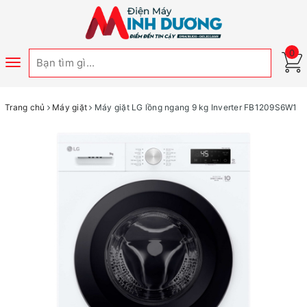
0
Toggle
navigation
Trang chủ
Máy giặt
Máy giặt LG lồng ngang 9 kg Inverter FB1209S6W1