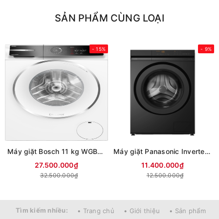
SẢN PHẨM CÙNG LOẠI
- 15%
- 9%
Máy giặt Bosch 11 kg WGB266A90
Máy giặt Panasonic Inverter 12 kg NA-24VDG1BVT (Mới 2026)
27.500.000₫
11.400.000₫
32.500.000₫
12.500.000₫
Tìm kiếm nhiều:
• Trang chủ
• Giới thiệu
• Sản phẩm