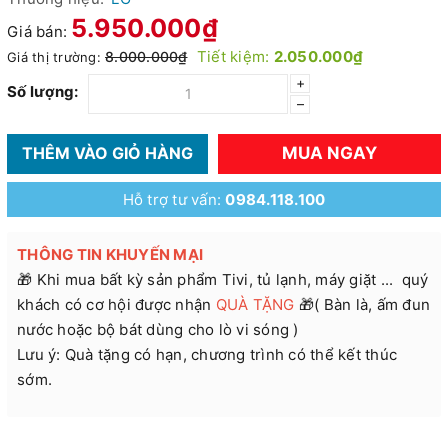
5.950.000₫
Giá bán:
Tiết kiệm:
2.050.000₫
8.000.000₫
Giá thị trường:
+
Số lượng:
–
MUA NGAY
THÊM VÀO GIỎ HÀNG
Hỗ trợ tư vấn:
0984.118.100
THÔNG TIN KHUYẾN MẠI
🎁 Khi mua bất kỳ sản phẩm Tivi, tủ lạnh, máy giặt ... quý
khách có cơ hội được nhận
QUÀ TẶNG
🎁( Bàn là, ấm đun
nước hoặc bộ bát dùng cho lò vi sóng )
Lưu ý: Quà tặng có hạn, chương trình có thể kết thúc
sớm.