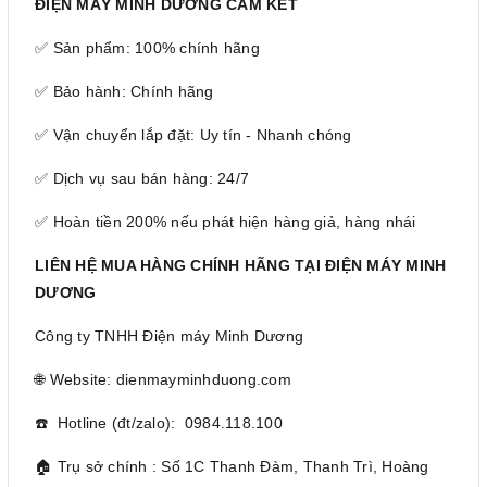
ĐIỆN MÁY MINH DƯƠNG CAM KẾT
✅ Sản phẩm: 100% chính hãng
✅ Bảo hành: Chính hãng
✅ Vận chuyển lắp đặt: Uy tín - Nhanh chóng
✅ Dịch vụ sau bán hàng: 24/7
✅ Hoàn tiền 200% nếu phát hiện hàng giả, hàng nhái
LIÊN HỆ MUA HÀNG CHÍNH HÃNG TẠI ĐIỆN MÁY MINH
DƯƠNG
Công ty TNHH Điện máy Minh Dương
🌐 Website: dienmayminhduong.com
☎️ Hotline (đt/zalo): 0984.118.100
🏠 Trụ sở chính : Số 1C Thanh Đàm, Thanh Trì, Hoàng