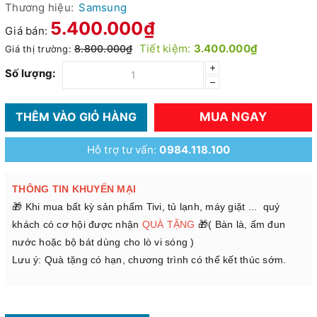
Thương hiệu:
Samsung
5.400.000₫
Giá bán:
Tiết kiệm:
3.400.000₫
8.800.000₫
Giá thị trường:
+
Số lượng:
–
MUA NGAY
THÊM VÀO GIỎ HÀNG
Hỗ trợ tư vấn:
0984.118.100
THÔNG TIN KHUYẾN MẠI
🎁 Khi mua bất kỳ sản phẩm Tivi, tủ lạnh, máy giặt ... quý
khách có cơ hội được nhận
QUÀ TẶNG
🎁( Bàn là, ấm đun
nước hoặc bộ bát dùng cho lò vi sóng )
Lưu ý: Quà tặng có hạn, chương trình có thể kết thúc sớm.