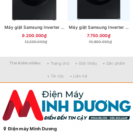
Máy giặt Samsung Inverter 12 kg WW12CB944DGBSV
Máy giặt Samsung Inverter 12 kg WW12CGC04DABSV
9.200.000₫
7.750.000₫
12.200.000₫
10.800.000₫
Tìm kiếm nhiều:
• Trang chủ
• Giới thiệu
• Sản phẩm
• Tin tức
• Liên hệ
Điện máy Minh Dương