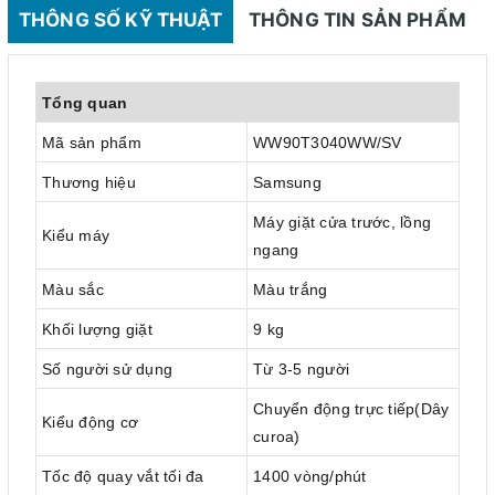
THÔNG SỐ KỸ THUẬT
THÔNG TIN SẢN PHẨM
Tổng quan
Mã sản phẩm
WW90T3040WW/SV
Thương hiệu
Samsung
Máy giặt cửa trước, lồng
Kiểu máy
ngang
Màu sắc
Màu trắng
Khối lượng giặt
9 kg
Số người sử dụng
Từ 3-5 người
Chuyển động trực tiếp(Dây
Kiểu động cơ
curoa)
Tốc độ quay vắt tối đa
1400 vòng/phút