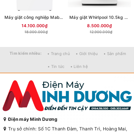
Máy giặt công nghiệp Mabe 19 kg WMA79112CBCS0
Máy giặt Whirlpool 10.5kg FWEB10502FW
14.100.000₫
8.500.000₫
18.000.000₫
12.900.000₫
Tìm kiếm nhiều:
• Trang chủ
• Giới thiệu
• Sản phẩm
• Tin tức
• Liên hệ
Điện máy Minh Dương
Trụ sở chính: Số 1C Thanh Đàm, Thanh Trì, Hoàng Mai,