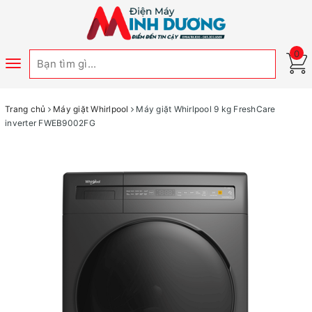
0
Toggle
navigation
Trang chủ
Máy giặt Whirlpool
Máy giặt Whirlpool 9 kg FreshCare
inverter FWEB9002FG