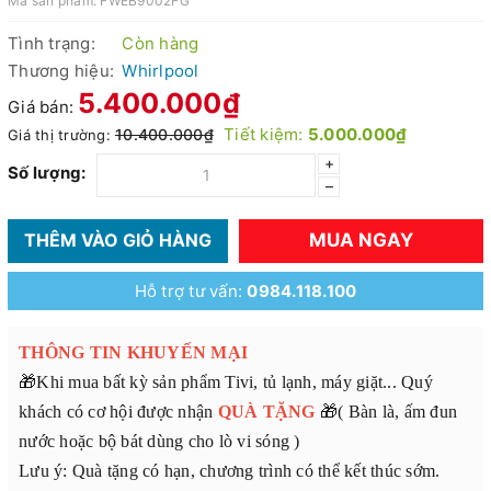
Mã sản phẩm:
FWEB9002FG
Tình trạng:
Còn hàng
Thương hiệu:
Whirlpool
5.400.000₫
Giá bán:
Tiết kiệm:
5.000.000₫
10.400.000₫
Giá thị trường:
+
Số lượng:
–
MUA NGAY
THÊM VÀO GIỎ HÀNG
Hỗ trợ tư vấn:
0984.118.100
THÔNG TIN KHUYẾN MẠI
🎁Khi mua bất kỳ sản phẩm Tivi, tủ lạnh, máy giặt... Quý
khách có cơ hội được nhận
QUÀ TẶNG
🎁( Bàn là, ấm đun
nước hoặc bộ bát dùng cho lò vi sóng )
Lưu ý: Quà tặng có hạn, chương trình có thể kết thúc sớm.