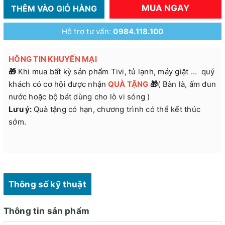
MUA NGAY
THÊM VÀO GIỎ HÀNG
Hỗ trợ tư vấn:
0984.118.100
HÔNG TIN KHUYẾN MẠI
🎁
Khi mua bất kỳ sản phẩm Tivi, tủ lạnh, máy giặt ... quý
khách có cơ hội được nhận
QUÀ
TẶNG
🎁
( Bàn là, ấm đun
nước hoặc bộ bát dùng cho lò vi sóng )
Lưu ý:
Quà tặng có hạn, chương trình có thể kết thúc
sớm.
Thông số kỹ thuật
Thông tin sản phẩm