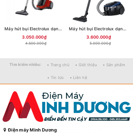
Máy hút bụi Electrolux dạng hộp EC41-6CR
Máy hút bụi Electrolux dạng hộp EFC71611
3.050.000₫
3.600.000₫
4.500.000₫
5.000.000₫
Tìm kiếm nhiều:
• Trang chủ
• Giới thiệu
• Sản phẩm
• Tin tức
• Liên hệ
Điện máy Minh Dương