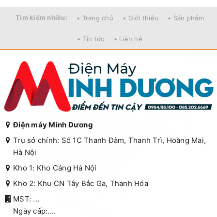
Tìm kiếm nhiều:
• Trang chủ
• Giới thiệu
• Sản phẩm
• Tin tức
• Liên hệ
Điện máy Minh Dương
Trụ sở chính: Số 1C Thanh Đàm, Thanh Trì, Hoàng Mai,
Hà Nội
Kho 1: Kho Cảng Hà Nội
Kho 2: Khu CN Tây Bắc Ga, Thanh Hóa
MST: ...
Ngày cấp:....