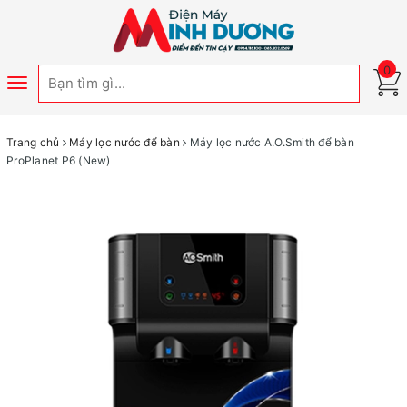
0
Toggle
navigation
Trang chủ
Máy lọc nước để bàn
Máy lọc nước A.O.Smith để bàn
ProPlanet P6 (New)