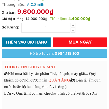
Thương hiệu:
A.O.Smith
9.600.000₫
Giá bán:
Tiết kiệm:
4.400.000₫
14.000.000₫
Giá thị trường:
+
Số lượng:
–
MUA NGAY
THÊM VÀO GIỎ HÀNG
Hỗ trợ tư vấn:
0984.118.100
THÔNG TIN KHUYẾN MẠI
🎁Khi mua bất kỳ sản phẩm Tivi, tủ lạnh, máy giặt... Quý
khách có cơ hội được nhận
QUÀ TẶNG
🎁( Bàn là, ấm đun
nước hoặc bộ bát dùng cho lò vi sóng )
Lưu ý: Quà tặng có hạn, chương trình có thể kết thúc sớm.