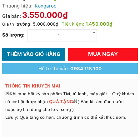
Thương hiệu:
Kangaroo
3.550.000₫
Giá bán:
Tiết kiệm:
1.450.000₫
5.000.000₫
Giá thị trường:
+
Số lượng:
–
MUA NGAY
THÊM VÀO GIỎ HÀNG
Hỗ trợ tư vấn:
0984.118.100
THÔNG TIN KHUYẾN MẠI
🎁Khi mua bất kỳ sản phẩm Tivi, tủ lạnh, máy giặt... Quý khách
có cơ hội được nhận
QUÀ TẶNG
🎁( Bàn là, ấm đun nước
hoặc bộ bát dùng cho lò vi sóng )
Lưu ý: Quà tặng có hạn, chương trình có thể kết thúc sớm.