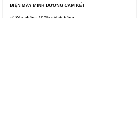
ĐIỆN MÁY MINH DƯƠNG CAM KẾT
✅ Sản phẩm: 100% chính hãng
✅ Bảo hành: Chính hãng
✅ Vận chuyển lắp đặt: Uy tín - Nhanh chóng
✅ Dịch vụ sau bán hàng: 24/7
✅ Hoàn tiền 200% nếu phát hiện hàng giả, hàng nhái
LIÊN HỆ MUA HÀNG CHÍNH HÃNG TẠI ĐIỆN MÁY MINH
DƯƠNG
Công ty TNHH Điện máy Minh Dương
🌐 Website: dienmayminhduong.com
☎️ Hotline (đt/zalo): 0984.118.100
🏠 Trụ sở chính : Số 1C Thanh Đàm, Thanh Trì, Hoàng