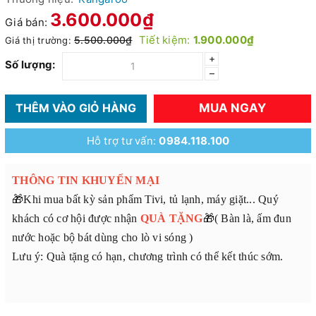
3.600.000₫
Giá bán:
Tiết kiệm:
1.900.000₫
5.500.000₫
Giá thị trường:
+
Số lượng:
–
MUA NGAY
THÊM VÀO GIỎ HÀNG
Hỗ trợ tư vấn:
0984.118.100
THÔNG TIN KHUYẾN MẠI
🎁Khi mua bất kỳ sản phẩm Tivi, tủ lạnh, máy giặt... Quý
khách có cơ hội được nhận
QUÀ TẶNG
🎁( Bàn là, ấm đun
nước hoặc bộ bát dùng cho lò vi sóng )
Lưu ý: Quà tặng có hạn, chương trình có thể kết thúc sớm.