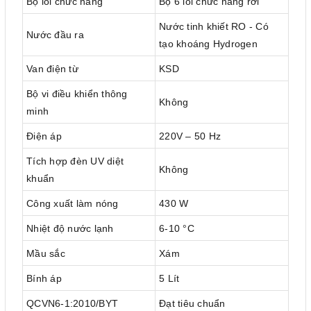
Bộ lõi chức năng
Bộ 6 lõi chức năng rời
Nước tinh khiết RO - Có
Nước đầu ra
tạo khoáng Hydrogen
Van điện từ
KSD
Bộ vi điều khiển thông
Không
minh
Điện áp
220V – 50 Hz
Tích hợp đèn UV diệt
Không
khuẩn
Công xuất làm nóng
430 W
Nhiệt độ nước lạnh
6-10 °C
Mầu sắc
Xám
Bính áp
5 Lít
QCVN6-1:2010/BYT
Đạt tiêu chuẩn