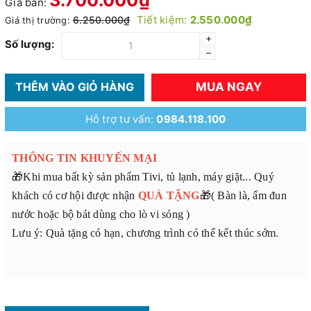
Giá bán:
Tiết kiệm:
2.550.000₫
6.250.000₫
Giá thị trường:
+
Số lượng:
–
MUA NGAY
THÊM VÀO GIỎ HÀNG
Hỗ trợ tư vấn:
0984.118.100
THÔNG TIN KHUYẾN MẠI
🎁Khi mua bất kỳ sản phẩm Tivi, tủ lạnh, máy giặt... Quý
khách có cơ hội được nhận
QUÀ TẶNG
🎁( Bàn là, ấm đun
nước hoặc bộ bát dùng cho lò vi sóng )
Lưu ý: Quà tặng có hạn, chương trình có thể kết thúc sớm.