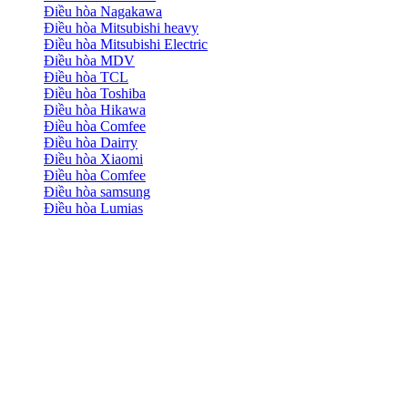
Điều hòa Nagakawa
Điều hòa Mitsubishi heavy
Điều hòa Mitsubishi Electric
Điều hòa MDV
Điều hòa TCL
Điều hòa Toshiba
Điều hòa Hikawa
Điều hòa Comfee
Điều hòa Dairry
Điều hòa Xiaomi
Điều hòa Comfee
Điều hòa samsung
Điều hòa Lumias
Máy giặt, máy sấy
Máy sấy
Máy sấy Electrolux
Máy sấy Samsung
Máy sấy LG
Máy sấy Toshiba
Máy sáy Bosch
Máy sấy Casper
Máy sấy
Whirlpool
Máy sấy Candy
Máy sấy Galanz
Xem tất cả Máy
sấy
Máy giặt
Máy giặt LG
Máy giặt Electrolux
Máy giặt
samsung
Máy giặt Toshiba
Máy giặt casper
Máy giặt
panasonic
Máy giặt Whirlpool
máy giặt Hitachi
Máy giặt