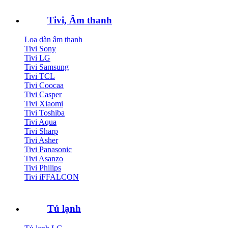
Tivi, Âm thanh
Loa dàn âm thanh
Tivi Sony
Tivi LG
Tivi Samsung
Tivi TCL
Tivi Coocaa
Tivi Casper
Tivi Xiaomi
Tivi Toshiba
Tivi Aqua
Tivi Sharp
Tivi Asher
Tivi Panasonic
Tivi Asanzo
Tivi Philips
Tivi iFFALCON
Tủ lạnh