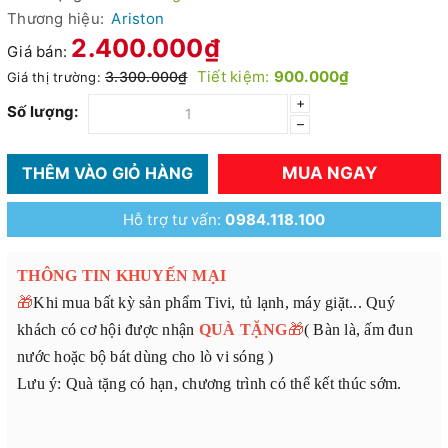
Thương hiệu:
Ariston
2.400.000₫
Giá bán:
Tiết kiệm:
900.000₫
3.300.000₫
Giá thị trường:
+
Số lượng:
–
MUA NGAY
THÊM VÀO GIỎ HÀNG
Hỗ trợ tư vấn:
0984.118.100
THÔNG TIN KHUYẾN MẠI
🎁
Khi mua bất kỳ sản phẩm Tivi, tủ lạnh, máy giặt... Quý
khách có cơ hội được nhận
QUÀ TẶNG
🎁
( Bàn là, ấm đun
nước hoặc bộ bát dùng cho lò vi sóng )
Lưu ý: Quà tặng có hạn, chương trình có thể kết thúc sớm.