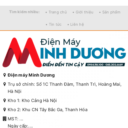
Tìm kiếm nhiều:
• Trang chủ
• Giới thiệu
• Sản phẩm
• Tin tức
• Liên hệ
Điện máy Minh Dương
Trụ sở chính: Số 1C Thanh Đàm, Thanh Trì, Hoàng Mai,
Hà Nội
Kho 1: Kho Cảng Hà Nội
Kho 2: Khu CN Tây Bắc Ga, Thanh Hóa
MST: ...
Ngày cấp:....