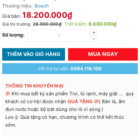
Thương hiệu:
Bosch
18.200.000₫
Giá bán:
Tiết kiệm:
8.600.000₫
26.800.000₫
Giá thị trường:
+
Số lượng:
–
MUA NGAY
THÊM VÀO GIỎ HÀNG
Hỗ trợ tư vấn:
0984.118.100
THÔNG TIN KHUYẾN MẠI
🎁
Khi mua bất kỳ sản phẩm Tivi, tủ lạnh, máy giặt ... quý
khách có cơ hội được nhận
QUÀ TẶNG
🎁
( Bàn là, ấm
đun nước hoặc bộ bát dùng cho lò vi sóng )
Lưu ý: Quà tặng có hạn, chương trình có thể kết thúc
sớm.