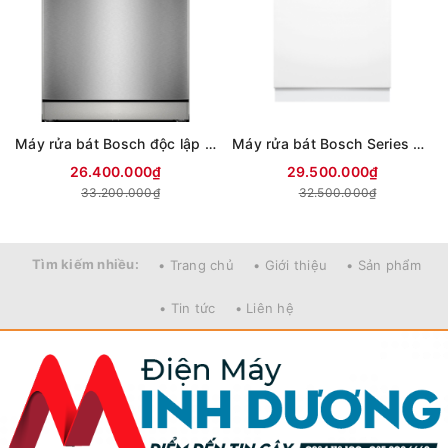
Máy rửa bát Bosch độc lập SMS8TCI04E
Máy rửa bát Bosch Series 8 SMI8ZDS81T (Mẫu mới)
26.400.000₫
29.500.000₫
33.200.000₫
32.500.000₫
Tìm kiếm nhiều:
• Trang chủ
• Giới thiệu
• Sản phẩm
• Tin tức
• Liên hệ