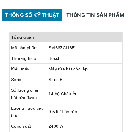
THÔNG SỐ KỸ THUẬT
THÔNG TIN SẢN PHẨM
Tổng quan
Mã sản phẩm
SMS6ZCI16E
Thương hiệu
Bosch
Kiểu máy
Máy rửa bát độc lập
Serie
Serie 6
Số lượng chén
14 bộ Châu Âu
bát rửa được
Lượng nước tiêu
9.5 lít/ Lần rửa
thụ
Công suất
2400 W