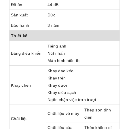
Độ ồn
44 dB
Sản xuất
Đức
Bảo hành
3 năm
Thiết kế
Tiếng anh
Bảng điểu khiển
Nút nhấn
Màn hình hiển thị
Khay dao kéo
Khay trên
Khay chén
Khay dưới
Khay siêu sạch
Ngăn chặn việc trơn trượt
Thép sơn tĩnh
Chất liệu vỏ máy
điện
Chất liệu
Chất liệu cửa
Thép không gỉ