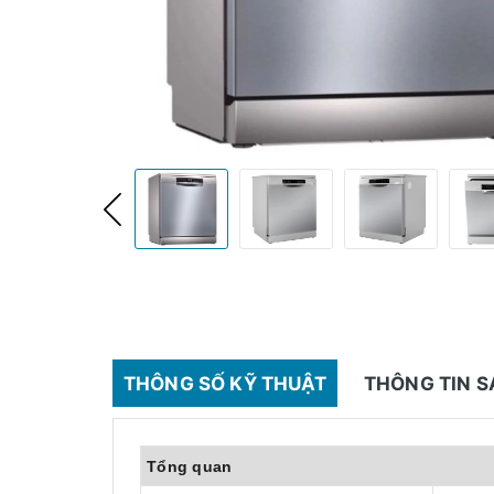
THÔNG SỐ KỸ THUẬT
THÔNG TIN 
Tổng quan