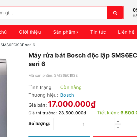
0
Hỗ
chủ
Giới thiệu
Sản phẩm
Tin tức
Liên hệ
p SMS6ECI93E seri 6
Máy rửa bát Bosch độc lập SMS6E
seri 6
Mã sản phẩm:
SMS6ECI93E
Tình trạng:
Còn hàng
Thương hiệu:
Bosch
17.000.000₫
Giá bán:
Tiết kiệm:
6.500.
23.500.000₫
Giá thị trường:
+
Số lượng:
–