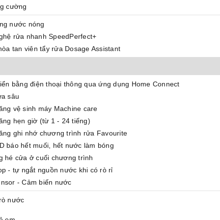
ng cường
ng nước nóng
ghệ rửa nhanh SpeedPerfect+
hòa tan viên tẩy rửa Dosage Assistant
hiển bằng điện thoại thông qua ứng dụng Home Connect
ửa sâu
ăng vệ sinh máy Machine care
ng hẹn giờ (từ 1 - 24 tiếng)
ng ghi nhớ chương trình rửa Favourite
D báo hết muối, hết nước làm bóng
 hé cửa ở cuối chương trình
p - tự ngắt nguồn nước khi có rò rỉ
nsor - Cảm biến nước
rò nước
rẻ em