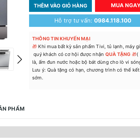
MUA NGA
THÊM VÀO GIỎ HÀNG
Hỗ trợ tư vấn:
0984.118.100
THÔNG TIN KHUYẾN MẠI
🎁
Khi mua bất kỳ sản phẩm Tivi, tủ lạnh, máy giặ
quý khách có cơ hội được nhận
QUÀ TẶNG
🎁
(
là, ấm đun nước hoặc bộ bát dùng cho lò vi són
Lưu ý: Quà tặng có hạn, chương trình có thể kết
sớm.
SẢN PHẨM