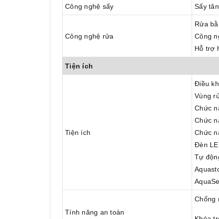
Công nghệ sấy
Sấy tă
Rửa bằ
Công nghệ rửa
Công n
Hỗ trợ 
Tiện ích
Điều k
Vùng r
Chức n
Chức nă
Tiện ích
Chức nă
Đèn LE
Tự động
Aquasto
AquaSe
Chống 
Tính năng an toàn
Khóa t