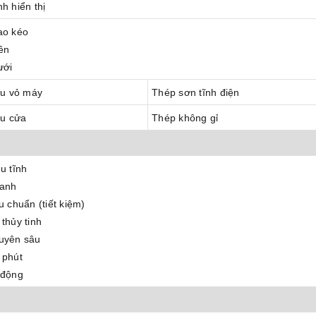
h hiển thị
ao kéo
ên
ưới
ệu vỏ máy
Thép sơn tĩnh điện
ệu cửa
Thép không gỉ
u tĩnh
anh
u chuẩn (tiết kiệm)
thủy tinh
uyên sâu
 phút
 động