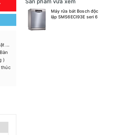
Sản phẩm vừa xem
Y
Máy rửa bát Bosch độc
lập SMS6ECI93E seri 6
t ...
 Bàn
g )
 thúc