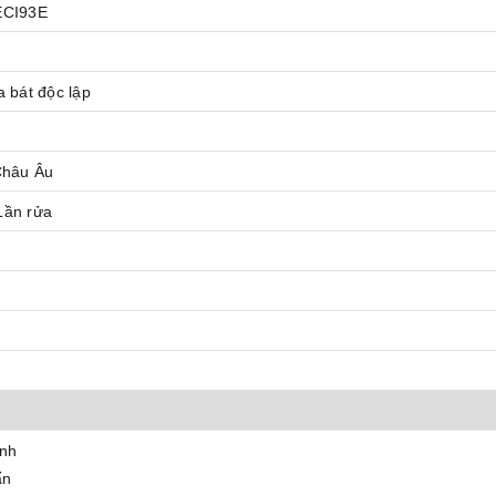
CI93E
 bát độc lập
Châu Âu
 Lần rửa
W
anh
ấn