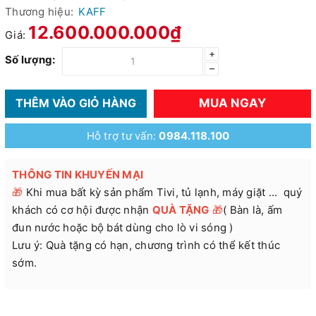
Thương hiệu:
KAFF
12.600.000.000₫
Giá:
+
Số lượng:
–
MUA NGAY
THÊM VÀO GIỎ HÀNG
Hỗ trợ tư vấn:
0984.118.100
THÔNG TIN KHUYẾN MẠI
🎁
Khi mua bất kỳ sản phẩm Tivi, tủ lạnh, máy giặt ... quý
khách có cơ hội được nhận
QUÀ TẶNG
🎁
( Bàn là, ấm
đun nước hoặc bộ bát dùng cho lò vi sóng )
Lưu ý: Quà tặng có hạn, chương trình có thể kết thúc
sớm.