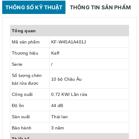
THÔNG SỐ KỸ THUẬT
THÔNG TIN SẢN PHẨM
Tổng quan
Mã sản phẩm
KF-W45A1A401J
Thương hiệu
Kaff
Serie
/
Số lượng chén
10 bộ Châu Âu
bát rửa được
Công suất
0.72 KW/ Lần rửa
Độ ồn
44 dB
Sản xuất
Thái lan
Bảo hành
3 năm
Thiết kế