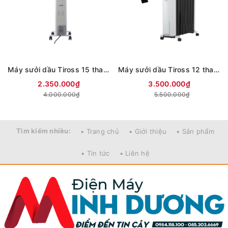
Máy sưởi dầu Tiross 15 thanh TS9219
Máy sưởi dầu Tiross 12 thanh TS9218
2.350.000₫
3.500.000₫
4.000.000₫
5.500.000₫
Tìm kiếm nhiều:
• Trang chủ
• Giới thiệu
• Sản phẩm
• Tin tức
• Liên hệ