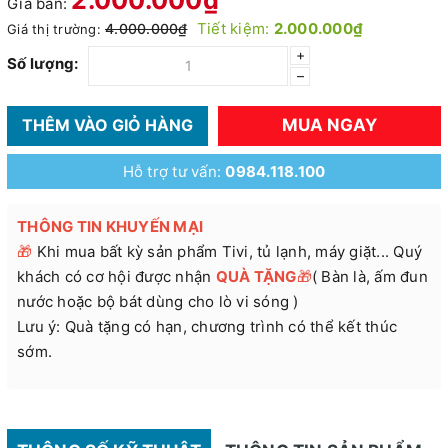
Giá bán:
Tiết kiệm:
2.000.000₫
4.000.000₫
Giá thị trường:
+
Số lượng:
–
MUA NGAY
THÊM VÀO GIỎ HÀNG
Hỗ trợ tư vấn:
0984.118.100
THÔNG TIN KHUYẾN MẠI
🎁
Khi mua bất kỳ sản phẩm Tivi, tủ lạnh, máy giặt... Quý
khách có cơ hội được nhận
QUÀ TẶNG
🎁
( Bàn là, ấm đun
nước hoặc bộ bát dùng cho lò vi sóng )
Lưu ý: Quà tặng có hạn, chương trình có thể kết thúc
sớm.